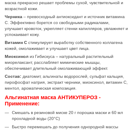
маска прекрасно решает проблемы сухой, чувствительной и
возрастной кожи.
Черника
– превосходный антиоксидант и источник витамина
С. Эффективно борется со свободными радикалами,
улучшает кровоток, укрепляет стенки капилляров, увлажняет и
успокаивает кожу.
Витамин С
стимулирует выработку собственного коллагена
кожей, омолаживает и улучшает цвет лица.
Миоксинол
из Гибискуса – натуральный растительный
миорелаксант, расслабляет мимические мышцы,
обеспечивает длительный омолаживающий эффект.
Состав:
диатомит, альгинаты водорослей, сульфат кальция,
пирофосфат натрия, экстракт черники, миоксинол, витамин С,
ментол, ароматическая композиция.
Альгинатная маска АНТИКУПЕРОЗ -
Применение:
Смешать в резиновой миске 20 г порошка маски и 60 мл
прохладной воды (20°C)
Быстро перемешать до получения однородной массы