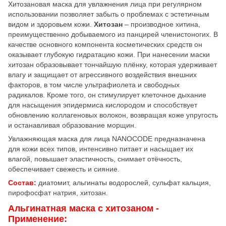
Хитозановая маска для увлажнения лица при регулярном
использовании позволяет забыть о проблемах с эстетичным
видом и здоровьем кожи.
Хитозан
– производное хитина,
преимущественно добываемого из панцирей членистоногих. В
качестве основного компонента косметических средств он
оказывает глубокую гидратацию кожи. При нанесении маски
хитозан образовывает тончайшую плёнку, которая удерживает
влагу и защищает от агрессивного воздействия внешних
факторов, в том числе ультрафиолета и свободных
радикалов. Кроме того, он стимулирует клеточное дыхание
для насыщения эпидермиса кислородом и способствует
обновлению коллагеновых волокон, возвращая коже упругость
и останавливая образование морщин.
Увлажняющая маска для лица NANOCODE предназначена
для кожи всех типов, интенсивно питает и насыщает их
влагой, повышает эластичность, снимает отёчность,
обеспечивает свежесть и сияние.
Состав:
диатомит, альгинаты водорослей, сульфат кальция,
пирофосфат натрия, хитозан.
Альгинатная маска с хитозаном -
Применение: