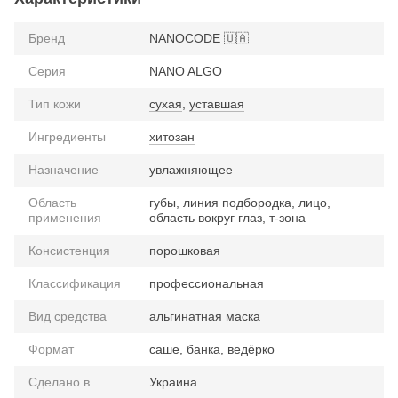
Бренд
NANOCODE 🇺🇦
Серия
NANO ALGO
Тип кожи
сухая
,
уставшая
Ингредиенты
хитозан
Назначение
увлажняющее
Область
губы, линия подбородка, лицо,
применения
область вокруг глаз, т-зона
Консистенция
порошковая
Классификация
профессиональная
Вид средства
альгинатная маска
Формат
саше, банка, ведёрко
Сделано в
Украина