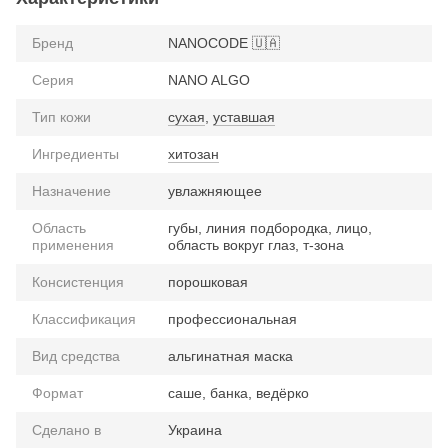
Бренд
NANOCODE 🇺🇦
Серия
NANO ALGO
Тип кожи
сухая
,
уставшая
Ингредиенты
хитозан
Назначение
увлажняющее
Область
губы, линия подбородка, лицо,
применения
область вокруг глаз, т-зона
Консистенция
порошковая
Классификация
профессиональная
Вид средства
альгинатная маска
Формат
саше, банка, ведёрко
Сделано в
Украина