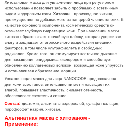
Хитозановая маска для увлажнения лица при регулярном
использовании позволяет забыть о проблемах с эстетичным
видом и здоровьем кожи.
Хитозан
– производное хитина,
преимущественно добываемого из панцирей членистоногих. В
качестве основного компонента косметических средств он
оказывает глубокую гидратацию кожи. При нанесении маски
хитозан образовывает тончайшую плёнку, которая удерживает
влагу и защищает от агрессивного воздействия внешних
факторов, в том числе ультрафиолета и свободных
радикалов. Кроме того, он стимулирует клеточное дыхание
для насыщения эпидермиса кислородом и способствует
обновлению коллагеновых волокон, возвращая коже упругость
и останавливая образование морщин.
Увлажняющая маска для лица NANOCODE предназначена
для кожи всех типов, интенсивно питает и насыщает их
влагой, повышает эластичность, снимает отёчность,
обеспечивает свежесть и сияние.
Состав:
диатомит, альгинаты водорослей, сульфат кальция,
пирофосфат натрия, хитозан.
Альгинатная маска с хитозаном -
Применение: