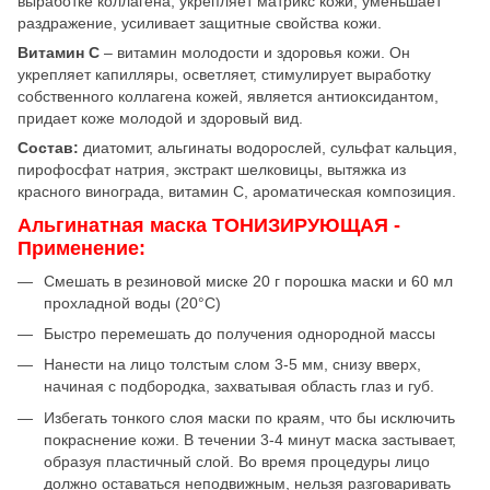
выработке коллагена, укрепляет матрикс кожи, уменьшает
раздражение, усиливает защитные свойства кожи.
Витамин С
– витамин молодости и здоровья кожи. Он
укрепляет капилляры, осветляет, стимулирует выработку
собственного коллагена кожей, является антиоксидантом,
придает коже молодой и здоровый вид.
Состав:
диатомит, альгинаты водорослей, сульфат кальция,
пирофосфат натрия, экстракт шелковицы, вытяжка из
красного винограда, витамин С, ароматическая композиция.
Альгинатная маска ТОНИЗИРУЮЩАЯ -
Применение:
Смешать в резиновой миске 20 г порошка маски и 60 мл
прохладной воды (20°C)
Быстро перемешать до получения однородной массы
Нанести на лицо толстым слом 3-5 мм, снизу вверх,
начиная с подбородка, захватывая область глаз и губ.
Избегать тонкого слоя маски по краям, что бы исключить
покраснение кожи. В течении 3-4 минут маска застывает,
образуя пластичный слой. Во время процедуры лицо
должно оставаться неподвижным, нельзя разговаривать