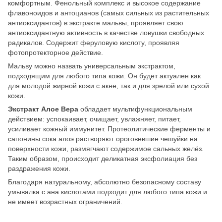
комфортным. Фенольный комплекс и высокое содержание
флавоноидов и антоцианов (самых сильных из растительных
антиоксидантов) в экстракте мальвы, проявляет свою
антиоксидантную активность в качестве ловушки свободных
радикалов. Содержит феруловую кислоту, проявляя
фотопротекторное действие.
Мальву можно назвать универсальным экстрактом,
подходящим для любого типа кожи. Он будет актуален как
для молодой жирной кожи с акне, так и для зрелой или сухой
кожи.
Экстракт Алое Вера
обладает мультифункциональным
действием: успокаивает, очищает, увлажняет, питает,
усиливает кожный иммунитет. Протеолитические ферменты и
сапонины сока алоэ растворяют ороговевшие чешуйки на
поверхности кожи, размягчают содержимое сальных желёз.
Таким образом, происходит деликатная эксфолиация без
раздражения кожи.
Благодаря натуральному, абсолютно безопасному составу
умывалка с ана кислотами подходит для любого типа кожи и
не имеет возрастных ограничений.