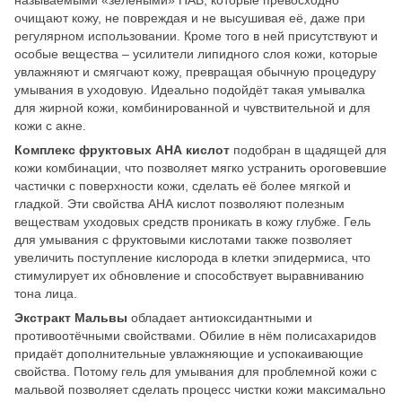
называемыми «зелёными» ПАВ, которые превосходно
очищают кожу, не повреждая и не высушивая её, даже при
регулярном использовании. Кроме того в ней присутствуют и
особые вещества – усилители липидного слоя кожи, которые
увлажняют и смягчают кожу, превращая обычную процедуру
умывания в уходовую. Идеально подойдёт такая умывалка
для жирной кожи, комбинированной и чувствительной и для
кожи с акне.
Комплекс фруктовых АНА кислот
подобран в щадящей для
кожи комбинации, что позволяет мягко устранить ороговевшие
частички с поверхности кожи, сделать её более мягкой и
гладкой. Эти свойства АНА кислот позволяют полезным
веществам уходовых средств проникать в кожу глубже. Гель
для умывания с фруктовыми кислотами также позволяет
увеличить поступление кислорода в клетки эпидермиса, что
стимулирует их обновление и способствует выравниванию
тона лица.
Экстракт Мальвы
обладает антиоксидантными и
противоотёчными свойствами. Обилие в нём полисахаридов
придаёт дополнительные увлажняющие и успокаивающие
свойства. Потому гель для умывания для проблемной кожи с
мальвой позволяет сделать процесс чистки кожи максимально