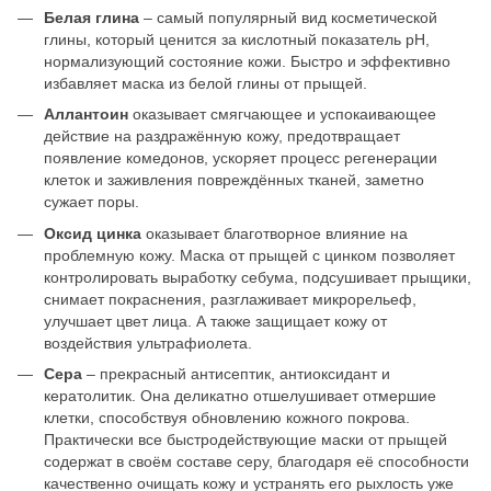
Белая глина
– самый популярный вид косметической
глины, который ценится за кислотный показатель pH,
нормализующий состояние кожи. Быстро и эффективно
избавляет маска из белой глины от прыщей.
Аллантоин
оказывает смягчающее и успокаивающее
действие на раздражённую кожу, предотвращает
появление комедонов, ускоряет процесс регенерации
клеток и заживления повреждённых тканей, заметно
сужает поры.
Оксид цинка
оказывает благотворное влияние на
проблемную кожу. Маска от прыщей с цинком позволяет
контролировать выработку себума, подсушивает прыщики,
снимает покраснения, разглаживает микрорельеф,
улучшает цвет лица. А также защищает кожу от
воздействия ультрафиолета.
Сера
– прекрасный антисептик, антиоксидант и
кератолитик. Она деликатно отшелушивает отмершие
клетки, способствуя обновлению кожного покрова.
Практически все быстродействующие маски от прыщей
содержат в своём составе серу, благодаря её способности
качественно очищать кожу и устранять его рыхлость уже