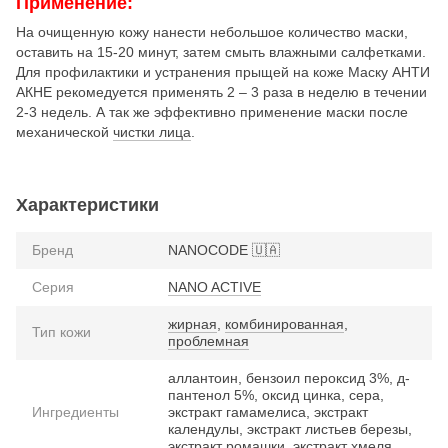
Применение:
На очищенную кожу нанести небольшое количество маски,
оставить на 15-20 минут, затем смыть влажными салфетками.
Для профилактики и устранения прыщей на коже Маску АНТИ
АКНЕ рекомедуется применять 2 – 3 раза в неделю в течении
2-3 недель. А так же эффективно применение маски после
механической
чистки лица
.
Характеристики
Бренд
NANOCODE 🇺🇦
Серия
NANO ACTIVE
жирная
,
комбинированная
,
Тип кожи
проблемная
аллантоин, бензоил пероксид 3%, д-
пантенол 5%, оксид цинка, сера,
Ингредиенты
экстракт гамамелиса, экстракт
календулы, экстракт листьев березы,
экстракт ромашки, экстракт хмеля