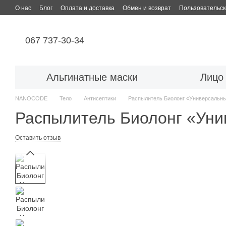
Перейти к основному контенту
О нас
Блог
Оплата и доставка
Обмен и возврат
Пользовательск
067 737-30-34
Альгинатные маски
Лицо
NANOCODE
Тело
Антисептики
Распылитель Биолонг «Универсальн
Распылитель Биолонг «Ун
Оставить отзыв