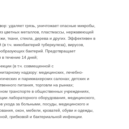
вор: удаляет грязь, уничтожает опасные микробы,
 из цветных металлов, пластмассы, нержавеющей
жи, ткани, стекла, дерева и других. Эффективен в
в т.ч. микобактерий туберкулеза), вирусов,
рообразующих бактерий. Предотвращает
 в течение 14 дней;
кции (в т.ч. совмещенной с
нитарному надзору: медицинских, лечебно-
гических и парикмахерских салонах; детских и
венного питания, торговли на рынках;
ном транспорте в общественных учреждениях,
кции лабораторного оборудования, медицинского,
в ухода за больными, посуды, медицинского и
вания, окон, мебели, кроватей, обуви и одежды,
ной, грибковой и бактериальной инфекции.