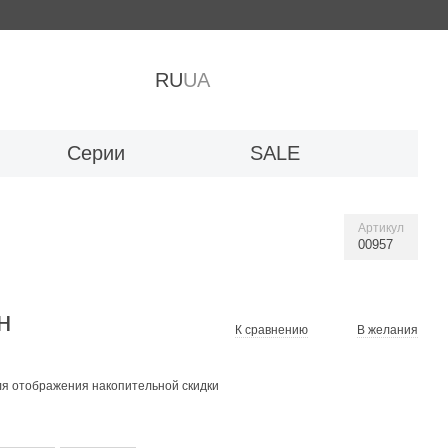
RU
UA
Серии
SALE
Артикул
00957
н
К сравнению
В желания
я отображения накопительной скидки