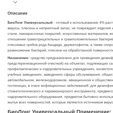
Описание
БиоЛонг Универсальный
- готовый к использованию 4% раст
вирусы, плесень и неприятный запах; не повреждает изделия
стали, лакокрасочных покрытий, искусственных материалов, ко
отношении грамотрицательных и грамположительных бактерий (
плесневых грибов рода Кандида, дерматофитов, а также спо
размножение бактерий, плесени на обработанной поверхности
Назначение:
средство предназначено для проведения дезинфе
предстерилизационной очисткой) на объектах, подлежащих са
профилактических и оздоровительных учреждениях; косметоло
учебных заведениях; заведениях сферы обслуживания, общест
автомобильном, железнодорожном, авиационном и обществен
гостиницах; в очаге инфекционных заболеваний; для дезинфе
стоматологического и парикмахерского инструмента, предмето
оздоровительного оборудования, предметов бытового использо
мытья всех поверхностей, которые являются источником вирус
БиоЛонг Универсальный Применение: