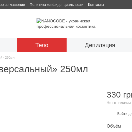
ое соглашение
Политика конфиденциальности
Контакты
Тело
Депиляция
ый» 250мл
иверсальный» 250мл
330 гр
Нет в наличии
Войти
дл
%
Объём