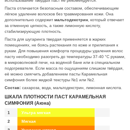
использование твёрдых паст не рекомендуется.
Паста отличается безопасным составом, обеспечивающим
лёгкое удаление волосков без травмирования кожи. Она
дополнительно содержит
мальтодекстрин
, который отвечает
за отменную цепкость, а также лимонную кислоту,
стабилизирующую плотность.
Паста для шугаринга твердая применяется в жарких
помещениях, не боясь растекания по коже и прилипания к
рукам. Для повышения комфорта процедуры удаления волос
пасту необходимо разогреть до температуры 37-40 °C руками,
в микроволновой печи, на водяной бане или в специальном
подогревателе. Если масса по ощущениям слишком твёрдая,
её можно смягчить добавлением пасты Карамельная
симфония более жидкой текстуры №1 или №2.
Состав:
сахароза, вода, мальтодекстрин, лимонная кислота.
.
ШКАЛА ПЛОТНОСТИ ПАСТ КАРАМЕЛЬНАЯ
СИМФОНИЯ (Аюна)
1
Ультра мягкая
2
Мягкая
3
Умеренно мягкая