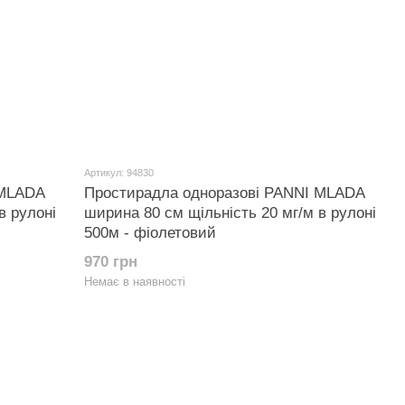
Артикул: 94830
 MLADA
Простирадла одноразові PANNI MLADA
в рулоні
ширина 80 см щільність 20 мг/м в рулоні
500м - фіолетовий
970 грн
Немає в наявності