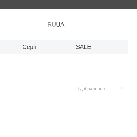
RU
UA
Серії
SALE
Відображення: