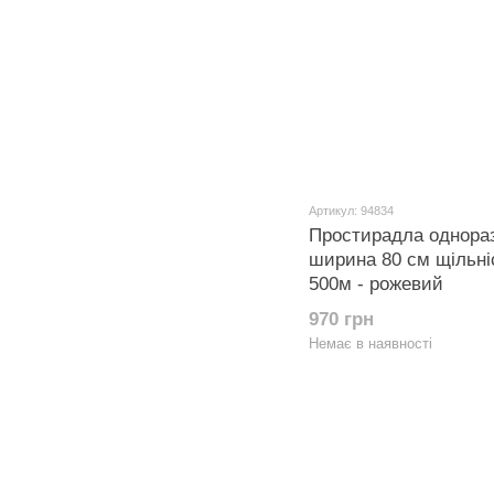
Артикул: 94834
Простирадла однора
ширина 80 см щільніс
500м - рожевий
970 грн
Немає в наявності