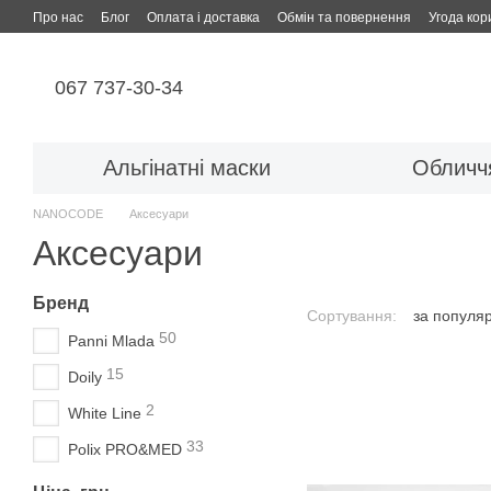
Перейти до основного контенту
Про нас
Блог
Оплата і доставка
Обмін та повернення
Угода кор
067 737-30-34
Альгінатні маски
Обличч
NANOCODE
Аксесуари
Аксесуари
Бренд
Сортування:
за популя
50
Panni Mlada
15
Doily
2
White Line
33
Polix PRO&MED