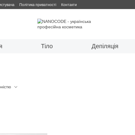
истувача
Політика приватності
Контакти
я
Тіло
Депіляція
рністю