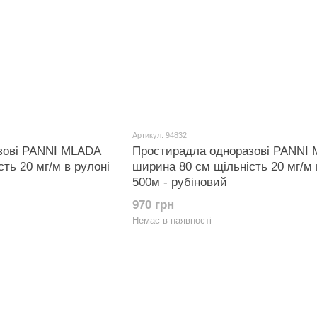
Артикул: 94832
зові PANNI MLADA
Простирадла одноразові PANNI
ть 20 мг/м в рулоні
ширина 80 см щільність 20 мг/м 
500м - рубіновий
970 грн
Немає в наявності