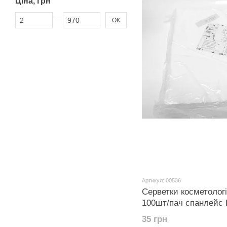
Ціна, грн
Від Ціна, грн
До Ціна, грн
ОК
Артикул: 00536
Серветки косметологі
100шт/пач спанлейс 
35 грн