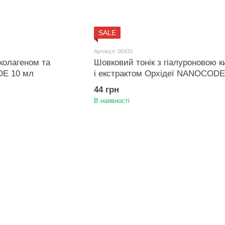
SALE
Артикул: 00433
колагеном та
Шовковий тонік з гіалуроновою 
E 10 мл
і екстрактом Орхідеї NANOCODE
44 грн
В наявності