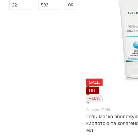
Від Ціна, грн
До Ціна, грн
ОК
SALE
HIT
−10%
Артикул: 00269
Гель-маска зволожую
кислотою та колаге
мл