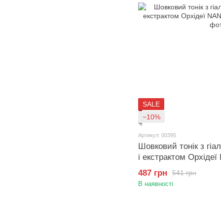
SALE
−10%
Артикул: 00395
Шовковий тонік з гі
і екстрактом Орхід
487 грн
541 грн
В наявності