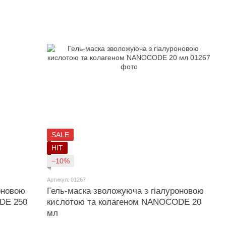
SALE
HIT
−10%
Артикул: 01267
оновою
Гель-маска зволожуюча з гіалуроновою
DE 250
кислотою та колагеном NANOCODE 20
мл