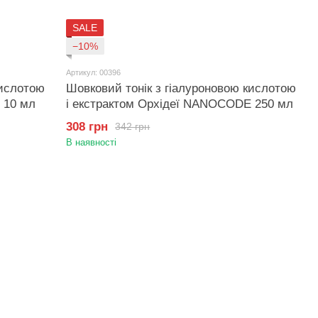
SALE
−10%
Артикул: 00396
кислотою
Шовковий тонік з гіалуроновою кислотою
 10 мл
і екстрактом Орхідеї NANOCODE 250 мл
308 грн
342 грн
В наявності