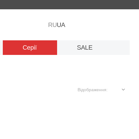
RU
UA
Серії
SALE
Відображення: