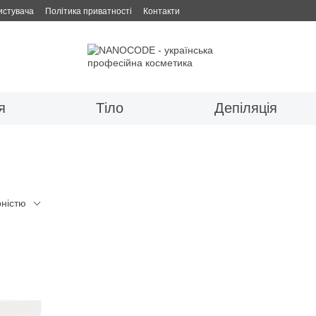
истувача
Політика приватності
Контакти
я
Тіло
Депіляція
рністю