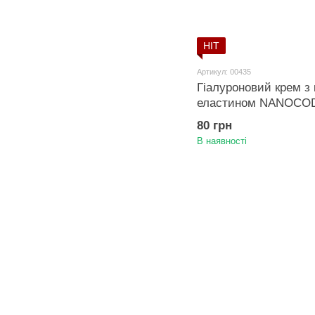
HIT
Артикул: 00435
Гіалуроновий крем з 
еластином NANOCOD
80 грн
В наявності