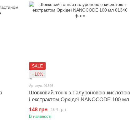
SALE
−10%
Артикул: 01346
а
Шовковий тонік з гіалуроновою кислотою
і екстрактом Орхідеї NANOCODE 100 мл
148 грн
164 грн
В наявності