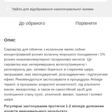
Увійти
для відображення накопичувальної знижки
%
До обраного
Порівняти
Опис
Сироватка для обличчя з колагеном являє собою
концентрований розчин колагену морського походження і 1%
розчин низькомолекулярної гіалуронової кислоти. Ця
сироватка має неперевершену вологоутримуючу і
регенеруючу дію, активно бореться зі старінням шкіри,
зморшками, має омолоджуючий, розгладжуючим і підтягуючим
ефект. Рекомендується застосовувати в процедурах Antiage
терапії, в програмах апаратної косметології, під альгінатні
маски, мезороллер, а також як самостійний засіб для
поліпшення стану сухої, атонічной, вікової, тьмяної і млявої
шкіри.
Регулярне застосування протягом 1-2 місяців допоможе
досягти максимального результату.