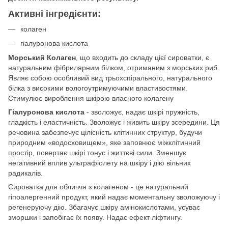
Активні інгредієнти:
колаген
гіалуронова кислота
Морський Колаген
, що входить до складу цієї сироватки, є
натуральним фібрилярним білком, отриманим з морських риб.
Являє собою особливий вид трьохспірального, натурального
білка з високими вологоутримуючими властивостями.
Стимулює вироблення шкірою власного колагену
Гіалуронова кислота
- зволожує, надає шкірі пружність,
гладкість і еластичність. Зволожує і живить шкіру зсередини. Ця
речовина забезпечує цілісність клітинних структур, будучи
природним «водосховищем», яке заповнює міжклітинний
простір, повертає шкірі тонус і життєві сили. Зменшує
негативний вплив ультрафіолету на шкіру і дію вільних
радикалів.
Сироватка для обличчя з колагеном - це натуральний
гіпоалергенний продукт, який надає моментальну зволожуючу і
регенеруючу дію. Збагачує шкіру амінокислотами, усуває
зморшки і запобігає їх появу. Надає ефект ліфтингу.