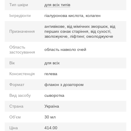
Тип шкіри
для всіх типів
Інгредієнти
гіалуронова кислота, колаген
антивікове, від мімічних зморшок, від
Призначення
перших ознак старіння, від сухості,
зволожуюче, ліфтинг, омолоджуюче
Область
область навколо очей
застосування
Вік
для всіх
Консистенція
гелева
Формат
флакон з дозатором
Вид засобу
сыворотка
Страна
Україна
Об'єм
30 мл
Ціна
414.00