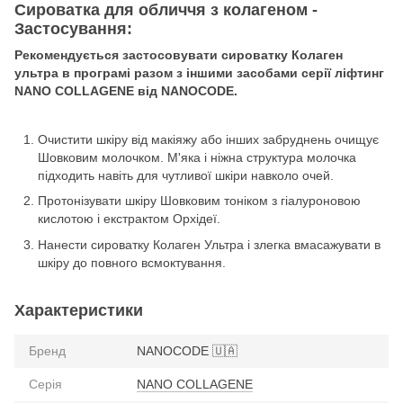
Сироватка для обличчя з колагеном -
Застосування:
Рекомендується застосовувати сироватку Колаген
ультра в програмі разом з іншими засобами серії ліфтинг
NANO COLLAGENE від NANOCODE.
Очистити шкіру від макіяжу або інших забруднень очищує
Шовковим молочком. М'яка і ніжна структура молочка
підходить навіть для чутливої ​​шкіри навколо очей.
Протонізувати шкіру Шовковим тоніком з гіалуроновою
кислотою і екстрактом Орхідеї.
Нанести сироватку Колаген Ультра і злегка вмасажувати в
шкіру до повного всмоктування.
Характеристики
Бренд
NANOCODE 🇺🇦
Серія
NANO COLLAGENE