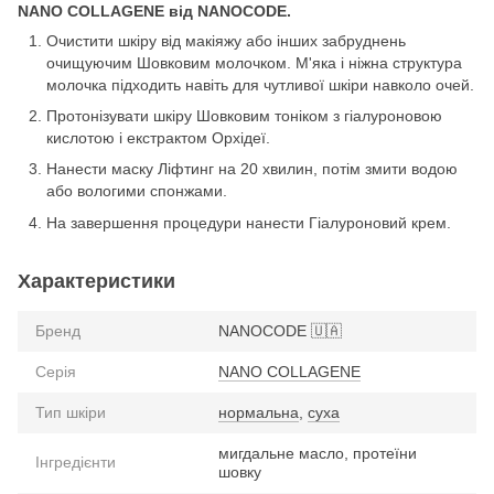
NANO COLLAGENE від NANOCODE.
Очистити шкіру від макіяжу або інших забруднень
очищуючим Шовковим молочком. М'яка і ніжна структура
молочка підходить навіть для чутливої ​​шкіри навколо очей.
Протонізувати шкіру Шовковим тоніком з гіалуроновою
кислотою і екстрактом Орхідеї.
Нанести маску Ліфтинг на 20 хвилин, потім змити водою
або вологими спонжами.
На завершення процедури нанести Гіалуроновий крем.
Характеристики
Бренд
NANOCODE 🇺🇦
Серія
NANO COLLAGENE
Тип шкіри
нормальна
,
суха
мигдальне масло, протеїни
Інгредієнти
шовку