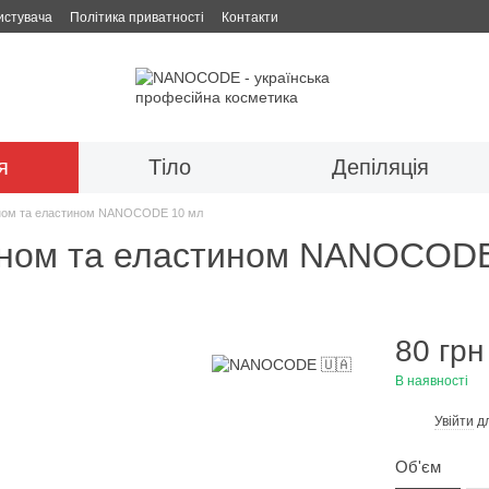
истувача
Політика приватності
Контакти
я
Тіло
Депіляція
геном та еластином NANOCODE 10 мл
геном та еластином NANOCOD
80 грн
В наявності
Увійти
дл
%
Об'єм