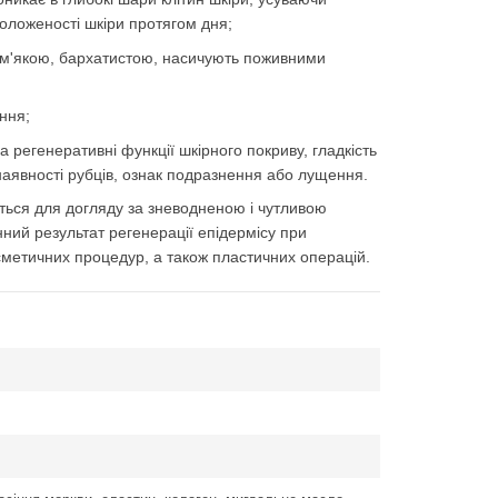
оложеності шкіри протягом дня;
 м'якою, бархатистою, насичують поживними
ння;
а регенеративні функції шкірного покриву, гладкість
 наявності рубців, ознак подразнення або лущення.
ться для догляду за зневодненою і чутливою
нний результат регенерації епідермісу при
осметичних процедур, а також пластичних операцій.