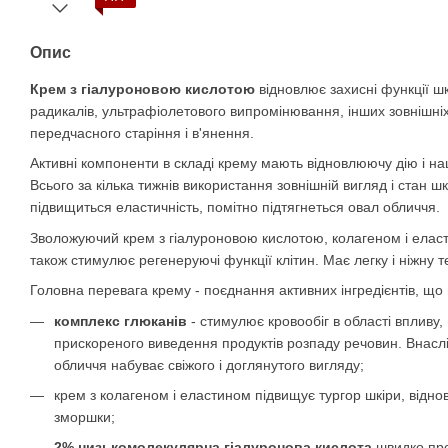
Опис
Крем з гіалуроновою кислотою
відновлює захисні функції шк
радикалів, ультрафіолетового випромінювання, інших зовнішніх 
передчасного старіння і в'янення.
Активні компоненти в складі крему мають відновлюючу дію і на
Всього за кілька тижнів використання зовнішній вигляд і стан ш
підвищиться еластичність, помітно підтягнеться овал обличчя.
Зволожуючий крем з гіалуроновою кислотою, колагеном і елас
також стимулює регенеруючі функції клітин. Має легку і ніжну 
Головна перевага крему - поєднання активних інгредієнтів, що 
комплекс глюканів
- стимулює кровообіг в області впливу
прискореного виведення продуктів розпаду речовин. Внасл
обличчя набуває свіжого і доглянутого вигляду;
крем з колагеном і еластином підвищує тургор шкіри, відновл
зморшки;
2% низькомолекулярна гіалуронова кислота
швидко про