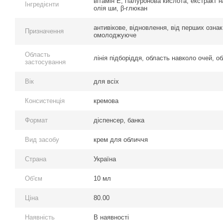
вітамін Е, гіалуронова кислота, екстракт 
Інгредієнти
олія ши, β-глюкан
антивікове, відновлення, від перших озна
Призначення
омолоджуюче
Область
лінія підборіддя, область навколо очей, об
застосування
Вік
для всіх
Консистенція
кремова
Формат
діспенсер, банка
Вид засобу
крем для обличчя
Страна
Україна
Об'єм
10 мл
Ціна
80.00
Наявність
В наявності