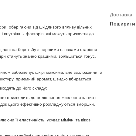
Доставка
Поширити 
іри, оберігаючи від шкідливого впливу вільних
і внутрішніх факторів, які можуть призвести до
цілені на боротьбу з першими ознаками старіння.
кіри стануть значно кращими, збільшиться тонус,
тином забезпечує шкірі максимальне зволоження, а
текстуру, приємний аромат, швидко вбирається.
входять до його складу:
, що призводить до поліпшення живлення клітин і
ідок цього ефективно розгладжуються зморшки,
юючи її еластичність, усуває мімічні та вікові
никає в глибокі шари клітин шкіри, усуваючи