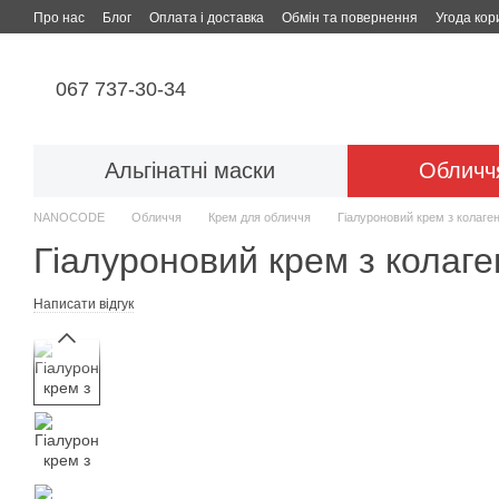
Перейти до основного контенту
Про нас
Блог
Оплата і доставка
Обмін та повернення
Угода кор
067 737-30-34
Альгінатні маски
Обличч
NANOCODE
Обличчя
Крем для обличчя
Гіалуроновий крем з кола
Гіалуроновий крем з кола
Написати відгук