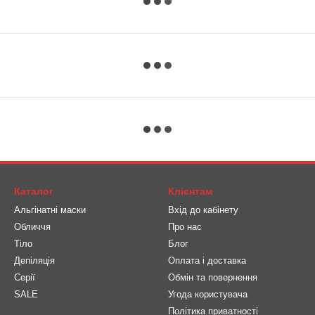
Каталог
Клієнтам
Альгінатні маски
Вхід до кабінету
Обличчя
Про нас
Тіло
Блог
Депіляція
Оплата і доставка
Серії
Обмін та повернення
SALE
Угода користувача
Політика приватності