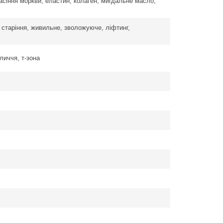
насіння моркви, еластин, колаген, мигдальне масло,
к старіння, живильне, зволожуюче, ліфтинг,
личчя, т-зона