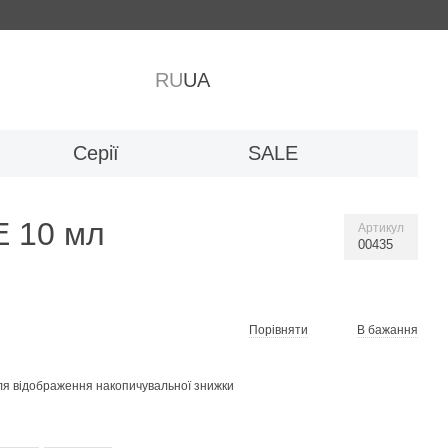
RU
UA
Серії
SALE
E 10 мл
Артикул
00435
Порівняти
В бажання
я відображення накопичувальної знижки