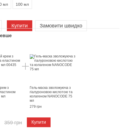
0 мл
100 мл
Купити
Замовити швидко
шевше
крем з
Гель-маска зволожуюча з
еластином
гіалуроновою кислотою та
 мл
колагеном NANOCODE 75
мл
279 грн
359 грн
Купити