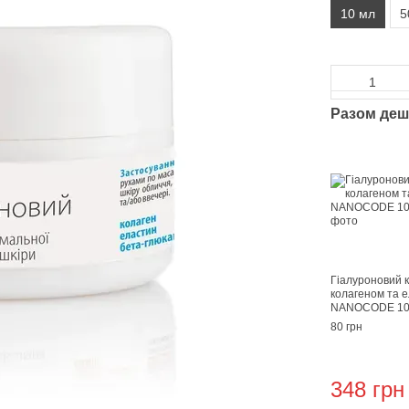
10 мл
5
Разом де
Гіалуроновий 
колагеном та 
NANOCODE 10
80 грн
348 грн