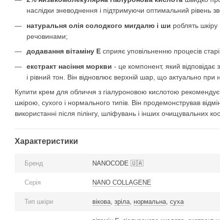
наслідки зневоднення і підтримуючи оптимальний рівень зв
натуральня олія солодкого мигдалю і ши
роблять шкіру
речовинами;
додавання вітаміну Е
сприяє уповільненню процесів старі
екстракт насіння моркви
- це компонент, який відповідає з
і рівний тон. Він відновлює верхній шар, що актуально при
Купити крем для обличчя з гіалуроновою кислотою рекомендує
шкірою, сухого і нормального типів. Він продемонстрував відмі
використанні після пілінгу, шліфувань і інших очищувальних к
Характеристики
Бренд
NANOCODE 🇺🇦
Серія
NANO COLLAGENE
Тип шкіри
вікова
,
зріла
,
нормальна
,
суха