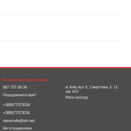
Контактна інформація
067 737-30-34
м. Київ, вул. Є. Сверстюка, б. 13,
оф. 603
Передзвонити вам?
Мапа проїзду
+380677373034
+380677373034
nanocode@ukr.net
Ми в соцмережах