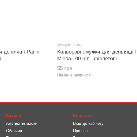
Артикул: 00746
 депіляції Panni
Кольорові смужки для депіляції 
і
Mlada 100 шт - фіолетові
55 грн
Немає в наявності
Каталог
Клієнтам
Альгінатні маски
Вхід до кабінету
Обличчя
Про нас