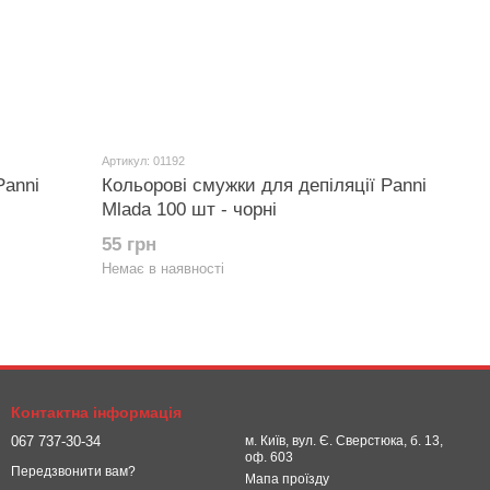
Артикул: 01192
Panni
Кольорові смужки для депіляції Panni
Mlada 100 шт - чорні
55 грн
Немає в наявності
Контактна інформація
067 737-30-34
м. Київ, вул. Є. Сверстюка, б. 13,
оф. 603
Передзвонити вам?
Мапа проїзду