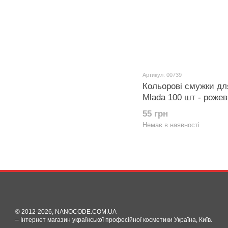
Артикул: 00739
Кольорові смужки для
Mlada 100 шт - рожев
55 грн
Немає в наявності
© 2012-2026, NANOCODE.COM.UA
– Інтернет магазин української професійної косметики Україна, Київ.