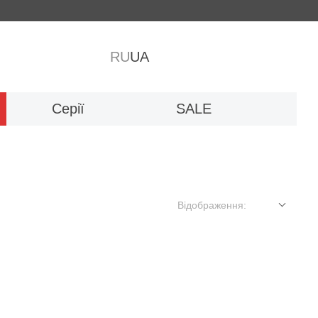
RU
UA
Серії
SALE
Відображення: