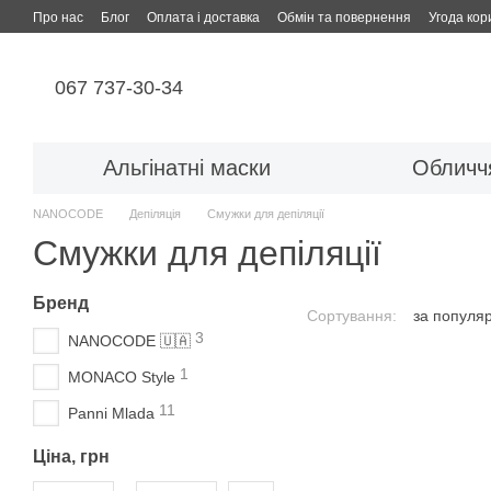
Перейти до основного контенту
Про нас
Блог
Оплата і доставка
Обмін та повернення
Угода кор
067 737-30-34
Альгінатні маски
Обличч
NANOCODE
Депіляція
Смужки для депіляції
Смужки для депіляції
Бренд
Сортування:
за популя
3
NANOCODE 🇺🇦
1
MONACO Style
11
Panni Mlada
Ціна, грн
Від Ціна, грн
До Ціна, грн