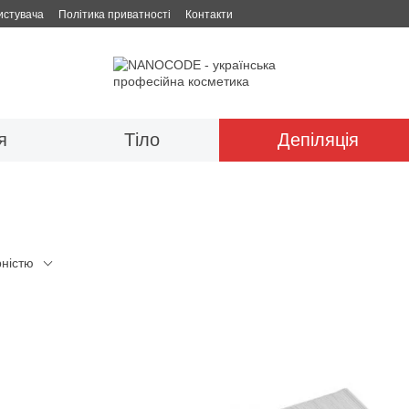
истувача
Політика приватності
Контакти
я
Тіло
Депіляція
рністю