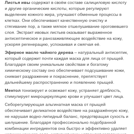
Листья ивы
содержат в своём составе салициловую кислоту
и другие органические кислоты, которые регулируют
выделение кожного жира, улучшают обменные процессы в
клетках. Они обеспечивают качественную очистку и
стягивание пор, а также мягкое отшелушивание ороговевшего
слоя. Экстракт ивовых листьев оказывает выраженное
антисептическое и ранозаживляющее воздействие на кожу,
ускоряя регенерацию, успокаивая и смягчая её.
Эфирное масло чайного дерева
– натуральный антисептик,
который содержит почти каждая маска для лица от прыщей.
Благодаря своим уникальным свойствам и богатому
химическому составу оно обеспечивает подсушивание кожи,
снимает раздражение и покраснение, препятствует
дальнейшему распространению и появлению прыщей.
Ментол
тонизирует и освежает кожу, устраняет дряблость,
стимулирует микроциркуляцию крови и улучшает цвет лица.
Себорегулирующая альгинатная маска от прыщей
обеспечивает деликатное воздействие на раздражённую кожу,
не нарушая водно-липидный баланс, предотвращая сухость и
шелушение. Благодаря профессионально подобранной
комбинации ингредиентов она быстро и эффективно удаляет