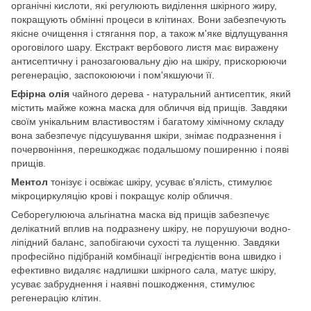
органічні кислоти, які регулюють виділення шкірного жиру,
покращують обмінні процеси в клітинах. Вони забезпечують
якісне очищення і стягання пор, а також м'яке відлущування
ороговілого шару. Екстракт вербового листя має виражену
антисептичну і ранозагоювальну дію на шкіру, прискорюючи
регенерацію, заспокоюючи і пом'якшуючи її.
Ефірна олія
чайного дерева - натуральний антисептик, який
містить майже кожна маска для обличчя від прищів. Завдяки
своїм унікальним властивостям і багатому хімічному складу
вона забезпечує підсушування шкіри, знімає подразнення і
почервоніння, перешкоджає подальшому поширенню і появі
прищів.
Ментол
тонізує і освіжає шкіру, усуває в'ялість, стимулює
мікроциркуляцію крові і покращує колір обличчя.
Себорегулююча альгінатна маска від прищів забезпечує
делікатний вплив на подразнену шкіру, не порушуючи водно-
ліпідний баланс, запобігаючи сухості та лущенню. Завдяки
професійно підібраній комбінації інгредієнтів вона швидко і
ефективно видаляє надлишки шкірного сала, матує шкіру,
усуває забруднення і наявні пошкодження, стимулює
регенерацію клітин.