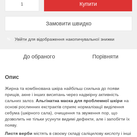
Купити
Замовити швидко
Увійти
для відображення накопичувальної знижки
%
До обраного
Порівняти
Опис
Жирна та комбінована шкіра найбільш схильна до появи
прищів, акне і інших висипань через надмірну активність
сальних залоз.
Альгінатна маска для проблемної шкіри
на
основі рослинних екстрактів сприяє нормалізації виділення
себума (шкірного сала), очищення та звуження пор, що
дозволить не тільки усунути видимі дефекти, але і запобігти їх
появу.
Листя верби
містять в своєму складі саліцилову кислоту і інші