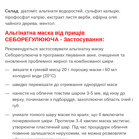
Склад
: діатоміт, альгінати водоростей, сульфат кальцію,
пірофосфат натрію, екстракт листя верби, ефірна олія
чайного дерева, ментол.
Альгінатна маска від прищів
СЕБОРЕГУЛЮЮЧА - Застосування:
Рекомендується застосовувати альгінатну маску
Себорегулююча в програмах лікування акне, очищення та
оновлення проблемної жирної та комбінованої шкіри.
змішати в гумовій мисці 20 г порошку маски і 60 мл
холодної води (20°C)
швидко перемішати до отримання однорідної маси
нанести на обличчя товстим шаром 3-5 мм, від низу до
верху, починаючи з підборіддя, захоплюючи область очей і
губ.
уникати тонкого шару маски по краях, що б виключити
почервоніння шкіри. Протягом 3-4 хвилин маска застигає,
утворюючи пластичний шар. Під час процедури обличчя
повинне залишатися нерухомим, не можна розмовляти