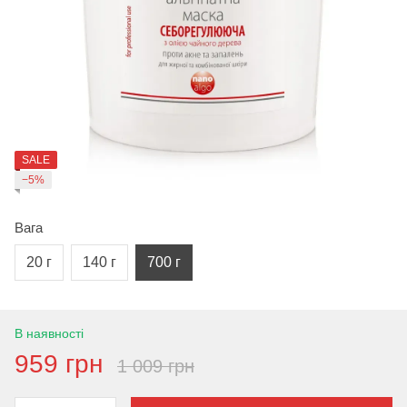
SALE
−5%
Вага
20 г
140 г
700 г
В наявності
959 грн
1 009 грн