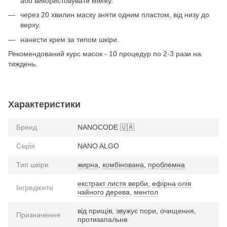
або використовувати міміку.
через 20 хвилин маску зняти одним пластом, від низу до
верху.
нанести крем за типом шкіри.
Рекомендований курс масок - 10 процедур по 2-3 рази на
тиждень.
Характеристики
Бренд
NANOCODE 🇺🇦
Серія
NANO ALGO
Тип шкіри
жирна
,
комбінована
,
проблемна
екстракт листя верби
,
ефірна олія
Інгредієнти
чайного дерева
,
ментол
від прищів, звужує пори, очищення,
Призначення
протизапальне