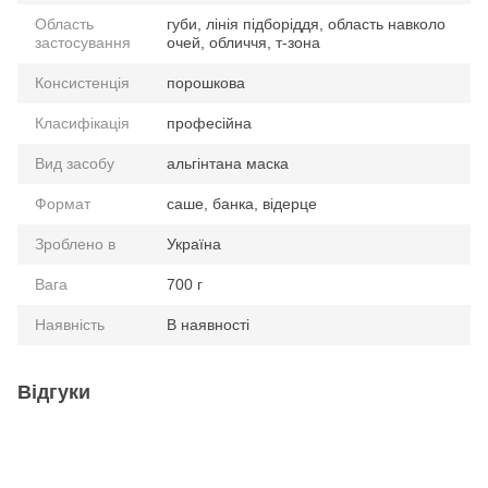
Область
губи, лінія підборіддя, область навколо
застосування
очей, обличчя, т-зона
Консистенція
порошкова
Класифікація
професійна
Вид засобу
альгінтана маска
Формат
саше, банка, відерце
Зроблено в
Україна
Вага
700 г
Наявність
В наявності
Відгуки