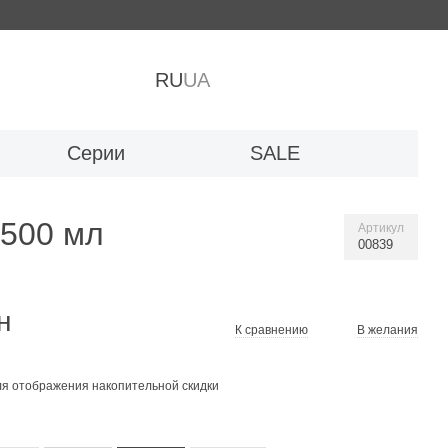
RU
UA
Серии
SALE
500 мл
Артикул
00839
н
К сравнению
В желания
я отображения накопительной скидки