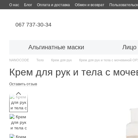
Перейти к основному контенту
О нас
Блог
Оплата и доставка
Обмен и возврат
Пользовательск
067 737-30-34
Альгинатные маски
Лицо
NANOCODE
Тело
Крем для рук
Крем для рук и тела с мочевиной
Крем для рук и тела с м
Оставить отзыв