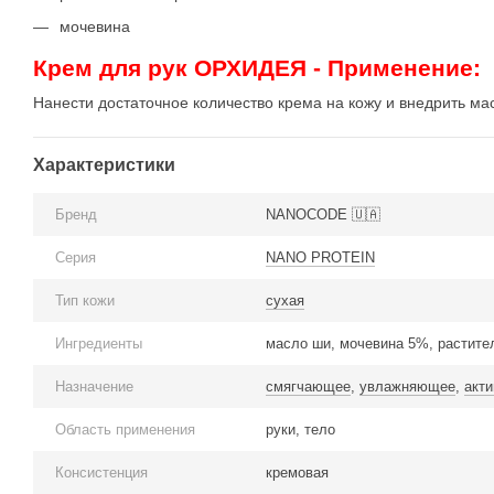
мочевина
Крем для рук ОРХИДЕЯ - Применение
:
Нанести достаточное количество крема на кожу и внедрить 
Характеристики
Бренд
NANOCODE 🇺🇦
Серия
NANO PROTEIN
Тип кожи
сухая
Ингредиенты
масло ши, мочевина 5%, растител
Назначение
смягчающее
,
увлажняющее
,
акт
Область применения
руки, тело
Консистенция
кремовая