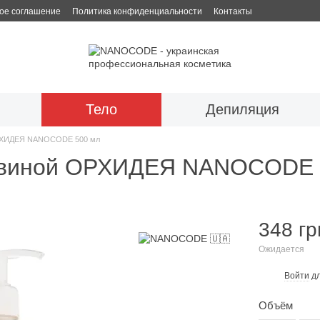
ое соглашение
Политика конфиденциальности
Контакты
Тело
Депиляция
 ОРХИДЕЯ NANOCODE 500 мл
очевиной ОРХИДЕЯ NANOCODE 
348 гр
Ожидается
Войти
дл
%
Объём