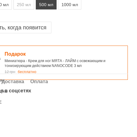
0 мл
250 мл
500 мл
1000 мл
ь, когда появится
Подарок
Миниатюра - Крем для ног МЯТА - ЛАЙМ с освежающим и
тонизирующим действием NANOCODE 3 мл
12 грн
бесплатно
Доставка
Оплата
я в соцсетях