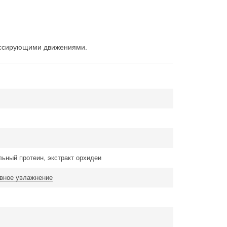
массирующими движениями.
ьный протеин, экстракт орхидеи
ивное увлажнение