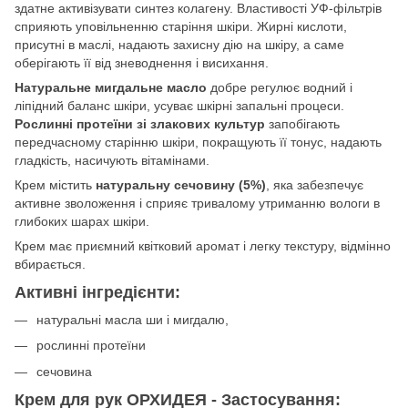
здатне активізувати синтез колагену. Властивості УФ-фільтрів
сприяють уповільненню старіння шкіри. Жирні кислоти,
присутні в маслі, надають захисну дію на шкіру, а саме
оберігають її від зневоднення і висихання.
Натуральне мигдальне масло
добре регулює водний і
ліпідний баланс шкіри, усуває шкірні запальні процеси.
Рослинні протеїни зі злакових культур
запобігають
передчасному старінню шкіри, покращують її тонус, надають
гладкість, насичують вітамінами.
Крем містить
натуральну сечовину (5%)
, яка забезпечує
активне зволоження і сприяє тривалому утриманню вологи в
глибоких шарах шкіри.
Крем має приємний квітковий аромат і легку текстуру, відмінно
вбирається.
Активні інгредієнти:
натуральні масла ши і мигдалю,
рослинні протеїни
сечовина
Крем для рук ОРХИДЕЯ - Застосування: