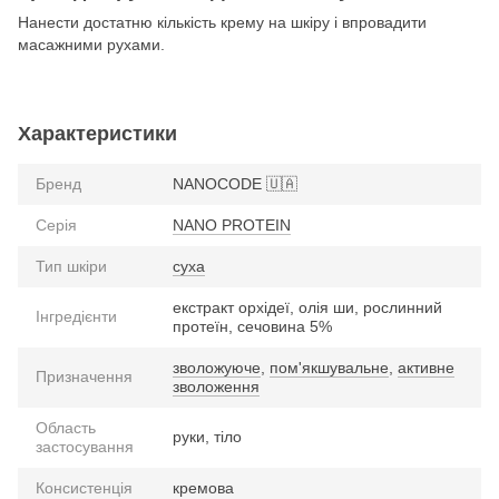
Нанести достатню кількість крему на шкіру і впровадити
масажними рухами.
Характеристики
Бренд
NANOCODE 🇺🇦
Серія
NANO PROTEIN
Тип шкіри
суха
екстракт орхідеї, олія ши, рослинний
Інгредієнти
протеїн, сечовина 5%
зволожуюче
,
пом'якшувальне
,
активне
Призначення
зволоження
Область
руки, тіло
застосування
Консистенція
кремова