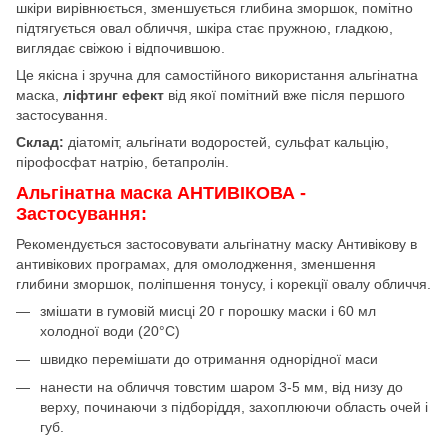
шкіри вирівнюється, зменшується глибина зморшок, помітно
підтягується овал обличчя, шкіра стає пружною, гладкою,
виглядає свіжою і відпочившою.
Це якісна і зручна для самостійного використання альгінатна
маска,
ліфтинг ефект
від якої помітний вже після першого
застосування.
Склад:
діатоміт, альгінати водоростей, сульфат кальцію,
пірофосфат натрію, бетапролін.
Альгінатна маска АНТИВІКОВА -
Застосування:
Рекомендується застосовувати альгінатну маску Антивікову в
антивікових програмах, для омолодження, зменшення
глибини зморшок, поліпшення тонусу, і корекції овалу обличчя.
змішати в гумовій мисці 20 г порошку маски і 60 мл
холодної води (20°C)
швидко перемішати до отримання однорідної маси
нанести на обличчя товстим шаром 3-5 мм, від низу до
верху, починаючи з підборіддя, захоплюючи область очей і
губ.