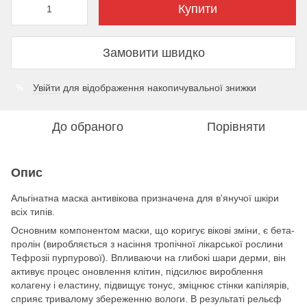
Купити
Замовити швидко
Увійти
для відображення накопичувальної знижки
%
До обраного
Порівняти
Опис
Альгінатна маска антивікова призначена для в'янучої шкіри
всіх типів.
Основним компонентом маски, що коригує вікові зміни, є бета-
пролін (виробляється з насіння тропічної лікарської рослини
Тефрозіі пурпурової). Впливаючи на глибокі шари дерми, він
активує процес оновлення клітин, підсилює вироблення
колагену і еластину, підвищує тонус, зміцнює стінки капілярів,
сприяє тривалому збереженню вологи. В результаті рельєф