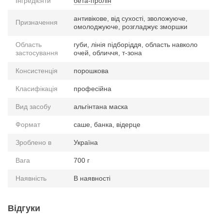
Інгредієнти
бета-пролін
антивікове, від сухості, зволожуюче,
Призначення
омолоджуюче, розгладжує зморшки
Область
губи, лінія підборіддя, область навколо
застосування
очей, обличчя, т-зона
Консистенція
порошкова
Класифікація
професійна
Вид засобу
альгінтана маска
Формат
саше, банка, відерце
Зроблено в
Україна
Вага
700 г
Наявність
В наявності
Відгуки