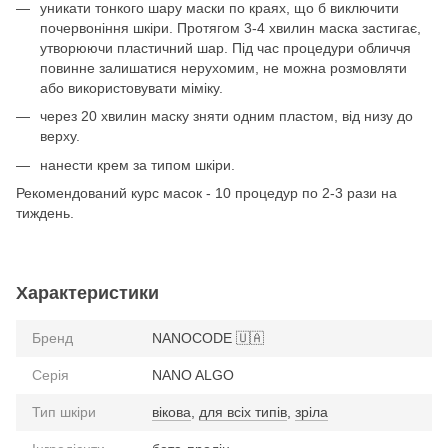
уникати тонкого шару маски по краях, що б виключити
почервоніння шкіри. Протягом 3-4 хвилин маска застигає,
утворюючи пластичний шар. Під час процедури обличчя
повинне залишатися нерухомим, не можна розмовляти
або використовувати міміку.
через 20 хвилин маску зняти одним пластом, від низу до
верху.
нанести крем за типом шкіри.
Рекомендований курс масок - 10 процедур по 2-3 рази на
тиждень.
Характеристики
Бренд
NANOCODE 🇺🇦
Серія
NANO ALGO
Тип шкіри
вікова
,
для всіх типів
,
зріла