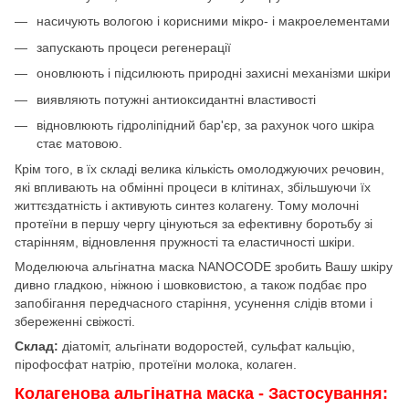
насичують вологою і корисними мікро- і макроелементами
запускають процеси регенерації
оновлюють і підсилюють природні захисні механізми шкіри
виявляють потужні антиоксидантні властивості
відновлюють гідроліпідний бар'єр, за рахунок чого шкіра
стає матовою.
Крім того, в їх складі велика кількість омолоджуючих речовин,
які впливають на обмінні процеси в клітинах, збільшуючи їх
життєздатність і активують синтез колагену. Тому молочні
протеїни в першу чергу цінуються за ефективну боротьбу зі
старінням, відновлення пружності та еластичності шкіри.
Моделююча альгінатна маска NANOCODE зробить Вашу шкіру
дивно гладкою, ніжною і шовковистою, а також подбає про
запобігання передчасного старіння, усунення слідів втоми і
збереженні свіжості.
Склад:
діатоміт, альгінати водоростей, сульфат кальцію,
пірофосфат натрію, протеїни молока, колаген.
Колагенова альгінатна маска - Застосування: