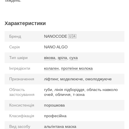
тиждень.
Характеристики
Бренд
NANOCODE 🇺🇦
Серія
NANO ALGO
Тип шкіри
вікова
,
зріла
,
суха
Інгредієнти
колаген
,
протеїни молока
Призначення
ліфтинг, моделююче, омолоджуюче
Область
губи, лінія підборіддя, область навколо
застосування
очей, обличчя, т-зона
Консистенція
порошкова
Класифікація
професійна
Вид засобу
альгінтана маска