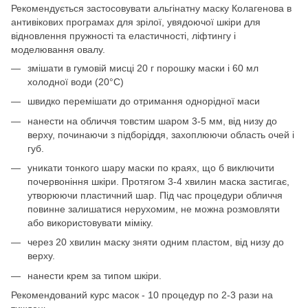
Рекомендується застосовувати альгінатну маску Колагенова в
антивікових програмах для зрілої, увядоючої шкіри для
відновлення пружності та еластичності, ліфтингу і
моделювання овалу.
змішати в гумовій мисці 20 г порошку маски і 60 мл
холодної води (20°C)
швидко перемішати до отримання однорідної маси
нанести на обличчя товстим шаром 3-5 мм, від низу до
верху, починаючи з підборіддя, захоплюючи область очей і
губ.
уникати тонкого шару маски по краях, що б виключити
почервоніння шкіри. Протягом 3-4 хвилин маска застигає,
утворюючи пластичний шар. Під час процедури обличчя
повинне залишатися нерухомим, не можна розмовляти
або використовувати міміку.
через 20 хвилин маску зняти одним пластом, від низу до
верху.
нанести крем за типом шкіри.
Рекомендований курс масок - 10 процедур по 2-3 рази на