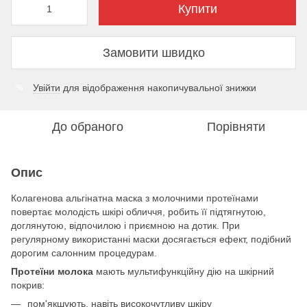
Купити
Замовити швидко
Увійти
для відображення накопичувальної знижки
%
До обраного
Порівняти
Опис
Колагенова альгінатна маска з молочними протеїнами
повертає молодість шкірі обличчя, робить її підтягнутою,
доглянутою, відпочилою і приємною на дотик. При
регулярному використанні маски досягається ефект, подібний
дорогим салонним процедурам.
Протеїни молока
мають мультифункційну дію на шкірний
покрив:
пом'якшують, навіть високочутливу шкіру