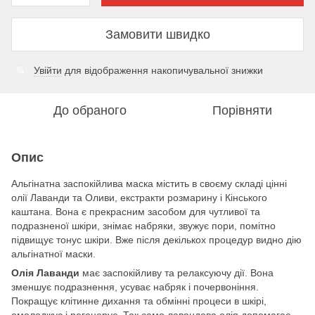
Замовити швидко
Увійти
для відображення накопичувальної знижки
%
До обраного
Порівняти
Опис
Альгінатна заспокійлива маска містить в своєму складі цінні
олії Лаванди та Оливи, екстракти розмарину і Кінського
каштана. Вона є прекрасним засобом для чутливої ​​та
подразненої шкіри, знімає набряки, звужує пори, помітно
підвищує тонус шкіри. Вже після декількох процедур видно дію
альгінатної маски.
Олія Лаванди
має заспокійливу та релаксуючу дії. Вона
зменшує подразнення, усуває набряк і почервоніння.
Покращує клітинне дихання та обмінні процеси в шкірі,