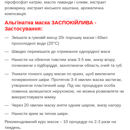
пірофосфат натрію, масло лаванди і оливи, екстракт
розмарину, екстракт кінського каштана, ароматична
композиція.
Альгінатна маска ЗАСПОКІЙЛИВА -
Застосування:
Змішати в гумовій мисці 20г порошку маски і 60мл
прохолодної води (20°C)
Швидко перемішати до отримання однорідної маси
Нанести на обличчя товстим злам 3-5 мм, знизу вгору,
починаючи з підборіддя, захоплюючи область очей та губ.
Уникати тонкого шару маски по краях, щоб виключити
почервоніння шкіри. Протягом 3-4 хвилин маска застигає,
утворюючи пластичний шар. Під час процедури особа
повинна залишатися нерухомою, не можна розмовляти чи
використовувати міміку.
Через 20 хвилин маску зняти одним шаром, знизу нагору.
Нанести крем за типом шкіри.
Рекомендований курс масок – 10 процедур по 2-3 рази на
тиждень.