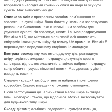
омолоджує і регенерує. Так само лавандова олія допомагає
впоратися з наслідками сонячних опіків на шкірі та усунути
сухість. Має антисептичну дію.
Оливкова олія
є прекрасним засобом пом'якшення та
зволоження сухої шкіри. Вона багате унікальною зволожуючою
речовиною Скваленом, яке є незамінним засобом для
усунення сухості, він зволожує, живить і знімає роздратування.
Вітаміни А і D, що містяться в оливковій олії оновлюють
епідерміс і захищають шкіру від впливу UV-променів. Вітамін Е
перешкоджає передчасному старінню і омолоджує.
Екстракт розмарину
має омолоджуючу дію, розгладжує
шкіру, вирівнює зморшки, покращує циркуляцію крові в
капілярах, відновлює еластичність, знімає набряки, покращує
колір обличчя, усуває пігментні плями. Має дренажну дію і
виводить токсини.
Сквален - кращий засіб для зняття набряків і поліпшення
кровообігу. Сприяє виведенню токсинів, омолоджує.
Після застосування цієї альгинатной маски шкіра виглядає
більш молодою і такою, що відпочила. Можна застосовувати
для будь-якого типу шкіри.
Склад
: діатоміт, альгінати водоростей, сульфат кальцію,