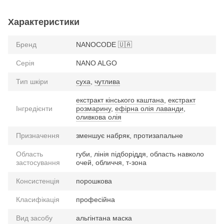
Характеристики
Бренд
NANOCODE 🇺🇦
Серія
NANO ALGO
Тип шкіри
суха
,
чутлива
екстракт кінського каштана
,
екстракт
Інгредієнти
розмарину
,
ефірна олія лаванди
,
оливкова олія
Призначення
зменшує набряк, протизапальне
Область
губи, лінія підборіддя, область навколо
застосування
очей, обличчя, т-зона
Консистенція
порошкова
Класифікація
професійна
Вид засобу
альгінтана маска