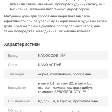
пігментні плями, веснянки, прибирає судинну сіточку, інші
висипання, викликані патогенною мікрофлорою.
Матуючий крем для проблемної шкіри показав свою
ефективність при регулярному використанні в будь-якій віковій
групі. Крем не тільки відновлює роботу сальних залоз, але
також попереджає зневоднення і позитивно впливає.
Характеристики
Бренд
NANOCODE 🇺🇦
Серія
NANO ACTIVE
Тип шкіри
жирна
,
комбінована
,
проблемна
вітамін В1, вітамін В2, вітамін В5,
Інгредієнти
екстракт лимона, екстракт цибулі,
комплекс SEBOREDUCTYL™
Призначення
від прищів, матуюче, протизапальне
Область