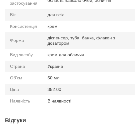
область навколо очей, обличчя
застосування
Вік
для всіх
Консистенція
крем
діспенсер, туба, банка, флакон з
Формат
дозатором
Вид засобу
крем для обличчя
Страна
Україна
Об'єм
50 мл
Ціна
352.00
Наявність
В наявності
Відгуки