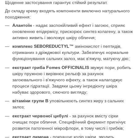
Щоденне застосування гарантує стійкий результат.
До складу крему входять компоненти виключно натурального
походження:
Алантоїн
- надає заспокійливий ефект і загоює, сприяє
оновленню епідермісу, прискорює синтез колагену, а також
активно живить і зволожує шкіру обличчя;
комплекс SEBOREDUCTYL™
амінокислот і пептидів,
отриманих з дріжджової культури. Забезпечує нормальне
функціонування сальних залоз, має в'яжучу, матуючу дію;
екстракт гриба
Fomes
OFFICINALIS
звужує пори, робить
шкіру пружною і вирівнює рельєф за рахунок
загоювального і в'яжучого ефекту, а також налагоджує
процеси гідратації. Завдяки цьому інгредієнту шкіра
набуває здорового, сяючого вигляду;
вітаміни групи В
уповільнюють синтез жиру з сальних
залоз;
екстракт червоної цибулі
- за рахунок вмісту сірки
очищає пори обличчя. Специфічний фермент пригнічує
розвиток патогенної мікрофлори, в тому числі і грибків;
екстракт лимона
- покращує колір шкіри, зводить