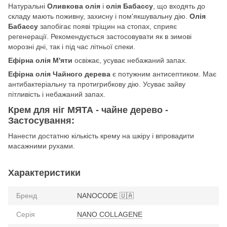
Натуральні
Оливкова олія
і
олія Бабассу
, що входять до
складу мають поживну, захисну і пом'якшувальну дію.
Олія
Бабассу
запобігає появі тріщин на стопах, сприяє
регенерації. Рекомендується застосовувати як в зимові
морозні дні, так і під час літньої спеки.
Ефірна олія М'яти
освіжає, усуває небажаний запах.
Ефірна олія Чайного дерева
є потужним антисептиком. Має
антибактеріальну та протигрибкову дію. Усуває зайву
пітливість і небажаний запах.
Крем для ніг МЯТА - чайне дерево -
Застосування:
Нанести достатню кількість крему на шкіру і впровадити
масажними рухами.
Характеристики
Бренд
NANOCODE 🇺🇦
Серія
NANO COLLAGENE