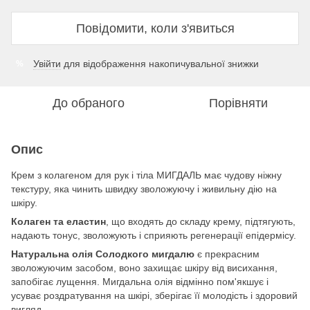
Повідомити, коли з'явиться
Увійти
для відображення накопичувальної знижки
%
До обраного
Порівняти
Опис
Крем з колагеном для рук і тіла МИГДАЛЬ має чудову ніжну
текстуру, яка чинить швидку зволожуючу і живильну дію на
шкіру.
Колаген та еластин
, що входять до складу крему, підтягують,
надають тонус, зволожують і сприяють регенерації епідермісу.
Натуральна олія Солодкого мигдалю
є прекрасним
зволожуючим засобом, воно захищає шкіру від висихання,
запобігає лущення. Мигдальна олія відмінно пом'якшує і
усуває роздратування на шкірі, зберігає її молодість і здоровий
вигляд.