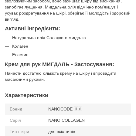
зволожуючим засобом, воно захищає шкіру від висихання,
запобігає лущення. Мигдальна олія відмінно пом'якшує і
усуває роздратування на шкірі, зберігає її молодість і здоровий
вигляд.
Активні інгредієнти:
Натуральна олія Солодкого мигдалю
Колаген
Еластин
Крем для рук МИГДАЛЬ - Застосування:
Нанести достатню кількість крему на шкіру і впровадити
масажними рухами.
Характеристики
Бренд
NANOCODE 🇺🇦
Серія
NANO COLLAGEN
Тип шкіри
для всіх типів