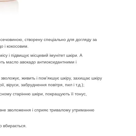
 сечовиною, створену спеціально для догляду за
о і кокосовим.
ісу і підвищує місцевий імунітет шкіри. А
яють масло авокадо антиоксидантними і
зволожує, живить і пом'якшує шкіру, захищає шкіру
ї, віруси, забруднення повітря, пил і т.д.);
ному старінню шкіри, покращують її тонус,
ивне зволоження і сприяє тривалому утриманню
о вбирається.