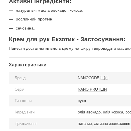
Активні інгредієнти:
натуральні масла авокадо і кокоса,
рослинний протеїн,
сечовина.
Крем для рук Екзотик - Застосування:
Нанести достатню кількість крему на шкіру і впровадити маса
Характеристики
Бренд
NANOCODE 🇺🇦
Серія
NANO PROTEIN
Тип шкіри
суха
Інгредієнти
олія авокадо, олія кокоса, р
Призначення
питание
,
активне зволоження