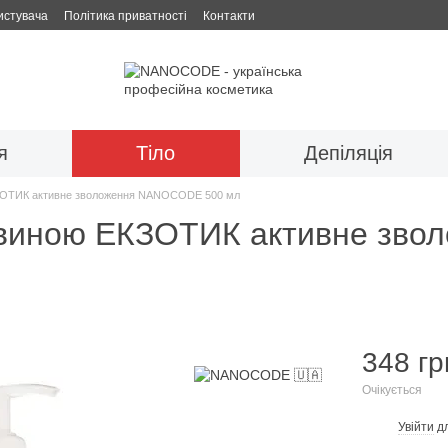
истувача
Політика приватності
Контакти
я
Тіло
Депіляція
ЕКЗОТИК активне зволоження NANOCODE 500 мл
ечовиною ЕКЗОТИК активне з
348 гр
Очікується
Увійти
дл
%