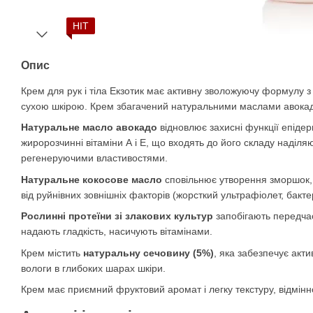
HIT
Опис
Крем для рук і тіла Екзотик має активну зволожуючу формулу з
сухою шкірою. Крем збагачений натуральними маслами авокад
Натуральне масло авокадо
відновлює захисні функції епідерм
жиророзчинні вітаміни А і Е, що входять до його складу наділ
регенеруючими властивостями.
Натуральне кокосове масло
сповільнює утворення зморшок, 
від руйнівних зовнішніх факторів (жорсткий ультрафіолет, бактері
Рослинні протеїни зі злакових культур
запобігають передчас
надають гладкість, насичують вітамінами.
Крем містить
натуральну сечовину (5%)
, яка забезпечує акт
вологи в глибоких шарах шкіри.
Крем має приємний фруктовий аромат і легку текстуру, відмінн