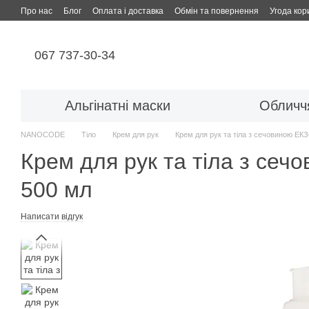
Перейти до основного контенту
Про нас
Блог
Оплата і доставка
Обмін та повернення
Угода кор
067 737-30-34
Альгінатні маски
Обличч
NANOCODE
Тіло
Крем для рук
Крем для рук та тіла з сечовиною 
Крем для рук та тіла з с
500 мл
Написати відгук