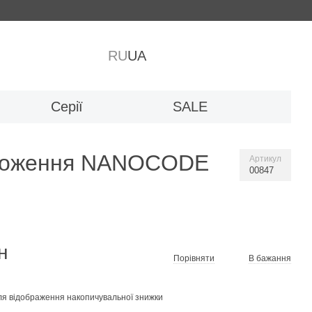
RU
UA
Серії
SALE
воложення NANOCODE
Артикул
00847
н
Порівняти
В бажання
я відображення накопичувальної знижки