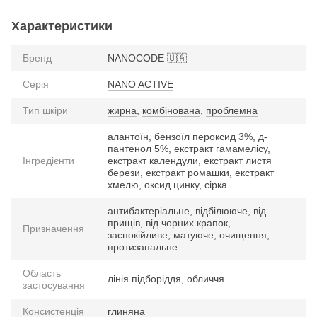
Характеристики
Бренд
NANOCODE 🇺🇦
Серія
NANO ACTIVE
Тип шкіри
жирна
,
комбінована
,
проблемна
алантоїн, бензоїл пероксид 3%, д-
пантенол 5%, екстракт гамамелісу,
Інгредієнти
екстракт календули, екстракт листя
берези, екстракт ромашки, екстракт
хмелю, оксид цинку, сірка
антибактеріальне, відбілююче, від
прищів, від чорних крапок,
Призначення
заспокійливе, матуюче, очищення,
протизапальне
Область
лінія підборіддя, обличчя
застосування
Консистенція
глиняна