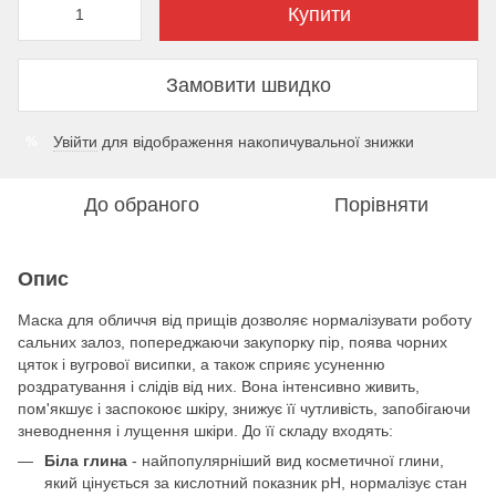
Купити
Замовити швидко
Увійти
для відображення накопичувальної знижки
%
До обраного
Порівняти
Опис
Маска для обличчя від прищів дозволяє нормалізувати роботу
сальних залоз, попереджаючи закупорку пір, поява чорних
цяток і вугрової висипки, а також сприяє усуненню
роздратування і слідів від них. Вона інтенсивно живить,
пом'якшує і заспокоює шкіру, знижує її чутливість, запобігаючи
зневоднення і лущення шкіри. До її складу входять:
Біла глина
- найпопулярніший вид косметичної глини,
який цінується за кислотний показник pH, нормалізує стан