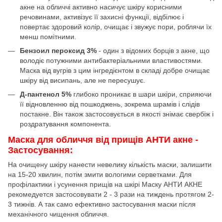
акне на обличчі активно насичує шкіру корисними
речовинами, активізує її захисні функції, відбілює і
повертає здоровий колір, очищає і звужує пори, роблячи їх
менш помітними.
Бензоил пероксид 3%
- один з відомих борців з акне, що
володіє потужними антибактеріальними властивостями.
Маска від вугрів з цим інгредієнтом в складі добре очищає
шкіру від висипань, але не пересушує.
Д-пантенол 5%
глибоко проникає в шари шкіри, сприяючи
її відновленню від пошкоджень, зокрема шрамів і слідів
постакне. Він також застосовується в якості знімає свербіж і
роздратування компонента.
Маска для обличчя від прищів АНТИ акне -
Застосування:
На очищену шкіру нанести невелику кількість маски, залишити
на 15-20 хвилин, потім змити вологими серветками. Для
профілактики і усунення прищів на шкірі Маску АНТИ АКНЕ
рекомедуется застосовувати 2 - 3 рази на тиждень протягом 2-
3 тижнів. А так само ефективно застосування маски після
механічного чищення обличчя.