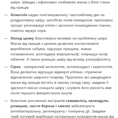
шкіри. Швидко і ефективно позбавляє маска з білої глини
від прищів.
Алантоїн
надає пом'якшувальну і заспокійливу дію на
роздратовану шкіру, запобігає появі комедонов, прискорює
процес регенерації клітин і загоєння пошкоджених тканин,
помітно звужує пори.
Оксид цинку
благотворно впливає на проблемну шкіру.
Маска від прищів з цинком дозволяє контролювати
вироблення себума, підсушує прищики, знімає
почервоніння, розгладжує мікрорельєф, покращує колір
обличчя. А також захищає шкіру від впливу ультрафіолету.
Сірка
- прекрасний антисептик, антиоксидант і кератолітікі.
Вона делікатно відлущує відмерлі клітини, сприяючи
відновленню шкірного покриву. Практично всі швидкодіючі
маски від прищів містять в своєму складі сірку, завдяки її
здатності якісно очищати шкіру і усувати його рихлість вже
після першого використання коштів.
Комплекс рослинних екстрактів
гамамелісу, календули,
ромашки, листя берези і хмелю
забезпечують
антибактеріальну, регенеруючу і тонізуючу дії. Завдяки
такій потужній комбінації натуральних інгредієнтів маска від