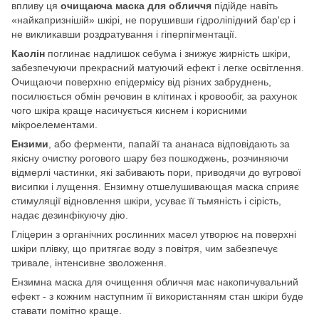
впливу ця
очищаюча маска для обличчя
підійде навіть
«найкапризнішій» шкірі, не порушивши гідроліпідний бар'єр і
не викликавши роздратування і гіперпігментації.
Каолін
поглинає надлишок себума і знижує жирність шкіри,
забезпечуючи прекрасний матуючий ефект і легке освітлення.
Очищаючи поверхню епідермісу від різних забруднень,
посилюється обмін речовин в клітинах і кровообіг, за рахунок
чого шкіра краще насичується киснем і корисними
мікроелементами.
Ензими
, або ферменти, папайї та ананаса відповідають за
якісну очистку рогового шару без пошкоджень, розчиняючи
відмерлі частинки, які забивають пори, приводячи до вугрової
висипки і лущення. Ензимну отшелушивающая маска сприяє
стимуляції відновлення шкіри, усуває її тьмяність і сірість,
надає дезинфікуючу дію.
Гліцерин з органічних рослинних масел утворює на поверхні
шкіри плівку, що притягає воду з повітря, чим забезпечує
тривале, інтенсивне зволоження.
Ензимна маска для очищення обличчя має накопичувальний
ефект - з кожним наступним її використанням стан шкіри буде
ставати помітно краще.