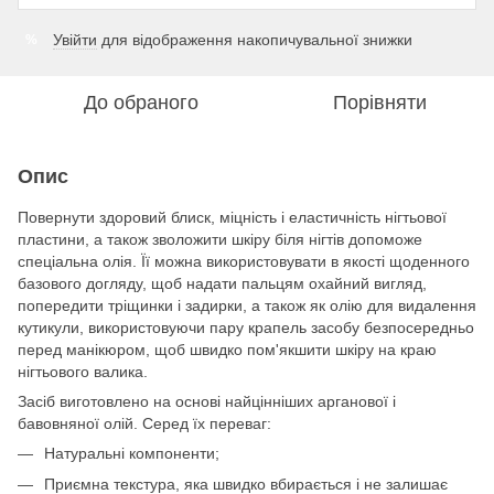
Увійти
для відображення накопичувальної знижки
%
До обраного
Порівняти
Опис
Повернути здоровий блиск, міцність і еластичність нігтьової
пластини, а також зволожити шкіру біля нігтів допоможе
спеціальна олія. Її можна використовувати в якості щоденного
базового догляду, щоб надати пальцям охайний вигляд,
попередити тріщинки і задирки, а також як олію для видалення
кутикули, використовуючи пару крапель засобу безпосередньо
перед манікюром, щоб швидко пом'якшити шкіру на краю
нігтьового валика.
Засіб виготовлено на основі найцінніших арганової і
бавовняної олій. Серед їх переваг:
Натуральні компоненти;
Приємна текстура, яка швидко вбирається і не залишає