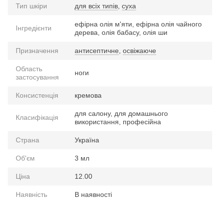
Тип шкіри
для всіх типів
,
суха
ефірна олія м'яти, ефірна олія чайного
Інгредієнти
дерева, олія бабасу, олія ши
Призначення
антисептичне
,
освіжаюче
Область
ноги
застосування
Консистенція
кремова
для салону, для домашнього
Класифікація
використання, професійна
Страна
Україна
Об'єм
3 мл
Ціна
12.00
Наявність
В наявності