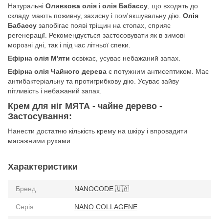
Натуральні
Оливкова олія
і
олія Бабассу
, що входять до
складу мають поживну, захисну і пом'якшувальну дію.
Олія
Бабассу
запобігає появі тріщин на стопах, сприяє
регенерації. Рекомендується застосовувати як в зимові
морозні дні, так і під час літньої спеки.
Ефірна олія М'яти
освіжає, усуває небажаний запах.
Ефірна олія Чайного дерева
є потужним антисептиком. Має
антибактеріальну та протигрибкову дію. Усуває зайву
пітливість і небажаний запах.
Крем для ніг МЯТА - чайне дерево -
Застосування:
Нанести достатню кількість крему на шкіру і впровадити
масажними рухами.
Характеристики
Бренд
NANOCODE 🇺🇦
Серія
NANO COLLAGENE