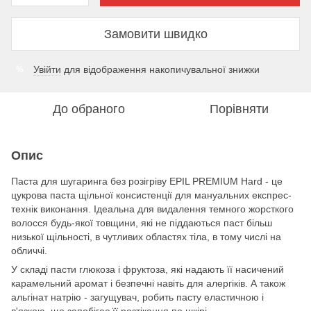
Замовити швидко
Увійти
для відображення накопичувальної знижки
%
До обраного
Порівняти
Опис
Паста для шугаринга без розігріву EPIL PREMIUM Hard - це
цукрова паста щільної консистенції для мануальних експрес-
технік виконання. Ідеальна для видалення темного жорсткого
волосся будь-якої товщини, які не піддаються паст більш
низької щільності, в чутливих областях тіла, в тому числі на
обличчі.
У складі пасти глюкоза і фруктоза, які надають її насичений
карамельний аромат і безпечні навіть для алергіків. А також
альгінат натрію - загущувач, робить пасту еластичною і