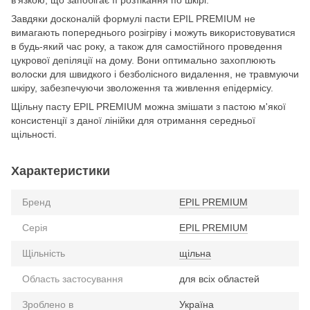
в'язкою, що запобігає її розтікання по шкірі.
Завдяки досконалій формулі пасти EPIL PREMIUM не
вимагають попереднього розігріву і можуть використовуватися
в будь-який час року, а також для самостійного проведення
цукрової депіляції на дому. Вони оптимально захоплюють
волоски для швидкого і безболісного видалення, не травмуючи
шкіру, забезпечуючи зволоження та живлення епідермісу.
Щільну пасту EPIL PREMIUM можна змішати з пастою м'якої
консистенції з даної лінійки для отримання середньої
щільності.
Характеристики
Бренд
EPIL PREMIUM
Серія
EPIL PREMIUM
Щільність
щільна
Область застосування
для всіх областей
Зроблено в
Україна