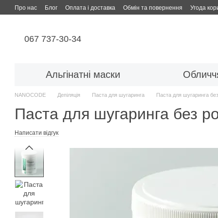
Перейти до основного контенту
Про нас
Блог
Оплата і доставка
Обмін та повернення
Угода кор
067 737-30-34
Альгінатні маски
Обличч
NANOCODE
Депіляція
Паста для шугаринга
Паста для шугаринга без
Паста для шугаринга без р
Написати відгук