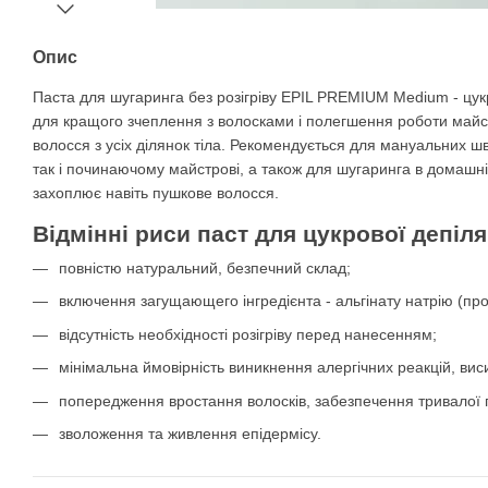
Опис
Паста для шугаринга без розігріву EPIL PREMIUM Medium - цукр
для кращого зчеплення з волосками і полегшення роботи майс
волосся з усіх ділянок тіла. Рекомендується для мануальних шв
так і починаючому майстрові, а також для шугаринга в домашні
захоплює навіть пушкове волосся.
Відмінні риси паст для цукрової депіл
повністю натуральний, безпечний склад;
включення загущающего інгредієнта - альгінату натрію (пр
відсутність необхідності розігріву перед нанесенням;
мінімальна ймовірність виникнення алергічних реакцій, вис
попередження вростання волосків, забезпечення тривалої г
зволоження та живлення епідермісу.