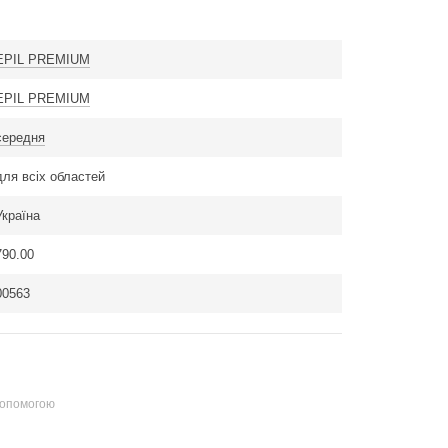
EPIL PREMIUM
EPIL PREMIUM
середня
для всіх областей
Україна
790.00
00563
допомогою