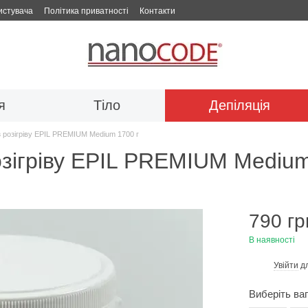
истувача
Політика приватності
Контакти
я
Тіло
Депіляція
 розігріву EPIL PREMIUM Medium 1700 г
озігріву EPIL PREMIUM Medium
790 гр
В наявності
Увійти
дл
%
Виберіть ва