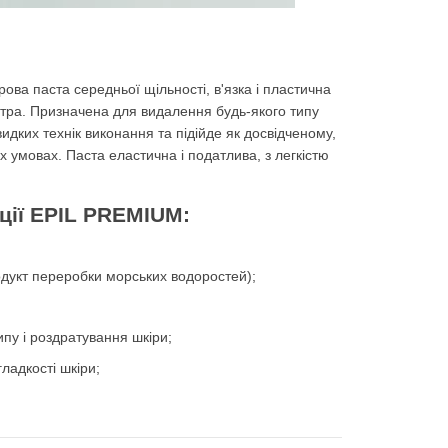
ова паста середньої щільності, в'язка і пластична
тра. Призначена для видалення будь-якого типу
идких технік виконання та підійде як досвідченому,
х умовах. Паста еластична і податлива, з легкістю
яції EPIL PREMIUM:
одукт переробки морських водоростей);
ипу і роздратування шкіри;
ладкості шкіри;