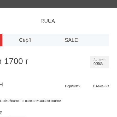
RU
UA
Серії
SALE
 1700 г
Артикул
00563
н
Порівняти
В бажання
я відображення накопичувальної знижки
гу