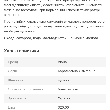
абсолютно безпечна для шкіри, але при цьому забезпечує
масі підвищену чіпкість, еластичність і стабільність щільності. Її
можна застосовувати при нормальній і високій температурі і
вологості.
Пасти лінійки Карамельна симфонія вимагають попереднього
розігріву і підходять для змішування один з одним, утворюючи
необхідні щільності.
Склад
: сахароза, вода, мальтодекстрин, лимонна кислота.
Характеристики
Бренд
Аюна
Серія
Карамельна Симфонія
Щільність
щільна
Область застосування
бікіні, вусики
Зроблено в
Україна
Ціна
320.00