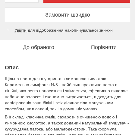
Замовити швидко
Увійти
для відображення накопичувальної знижки
%
До обраного
Порівняти
Опис
Щільна паста для шугаринга з лимонною кислотою
Карамельна симфонія №5 - найбільш практична паста в
лінійці, яка легко наноситься і знімається, ефективно видаляє
небажане волосся і економно витрачається, підходить для
депілірованія зони бікіні і всіх ділянок тіла мануальним
способом, як в салоні, так і в домашніх умовах.
В її складі класична суміш сахарози з очищеною водою і
лимонною кислотою, а також доданий натуральний згущувач -
кукурудзяна патока, або мальтодекстрин. Така формула