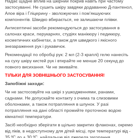
Надає щадне вплив на шкірний покрив навіть при частому
застосуванні. Не сушить шкіру завдяки додаванню Д-пантенол,
Алое віра і Гліцерину - зволожуючих і пом'якшуючих
компонентів. Швидко вбирається, не залишаючи плівки.
Антисептичні засоби рекомендуються до застосування в
салонах краси, перукарнях, студіях манікюру і педикюру,
косметичних кабінетах, а також для швидкого і якісного
знезараження рук і рукавичок.
Рекомендації по обробці рук: 2 мл (2-3 краплі) гелю нанесіть
на суху шкіру кистей рук і втирайте не менше 20 секунд до
повного висихання. Чи не змивайте.
ТІЛЬКИ ДЛЯ ЗОВНІШНЬОГО ЗАСТОСУВАННЯ!
Запобіжні заходи:
Чи не застосовуйте на шкірі з ушкодженнями, ранами,
саднами. Не допускайте контакту з очима та слизовими
оболонками, а також потрапляння в шлунок. У разі
потрапляння на дані області промийте проточною водою
кімнатної температури.
Засіб необхідно зберігати в щільно закритих флаконах, окремо
від ліків, в недоступному для дітей місці, при температурі від -
35 ºС до + 30 ºС, найдальше від джерела загорання,