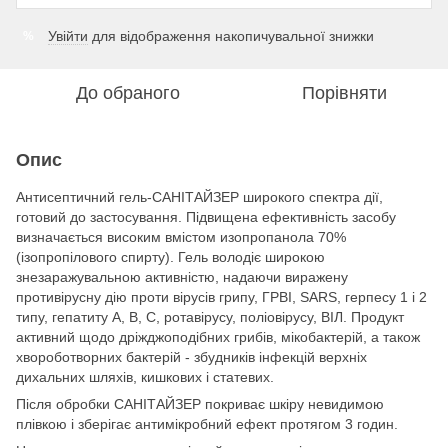
Увійти
для відображення накопичувальної знижки
%
До обраного
Порівняти
Опис
Антисептичний гель-САНІТАЙЗЕР широкого спектра дії,
готовий до застосування. Підвищена ефективність засобу
визначається високим вмістом изопропанола 70%
(ізопропілового спирту). Гель володіє широкою
знезаражувальною активністю, надаючи виражену
противірусну дію проти вірусів грипу, ГРВІ, SARS, герпесу 1 і 2
типу, гепатиту А, В, С, ротавірусу, поліовірусу, ВІЛ. Продукт
активний щодо дріжджоподібних грибів, мікобактерій, а також
хвороботворних бактерій - збудників інфекцій верхніх
дихальних шляхів, кишкових і статевих.
Після обробки САНІТАЙЗЕР покриває шкіру невидимою
плівкою і зберігає антимікробний ефект протягом 3 годин.