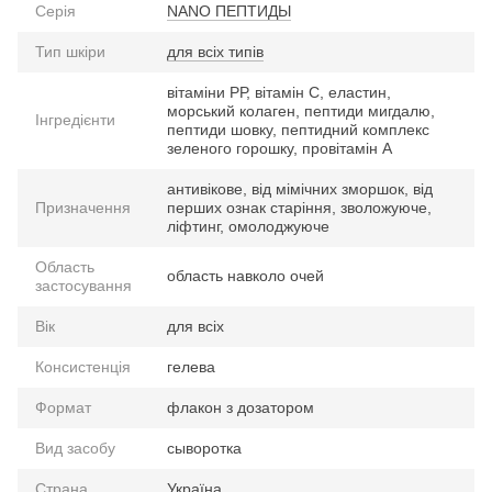
Серія
NANO ПЕПТИДЫ
Тип шкіри
для всіх типів
вітаміни РР, вітамін С, еластин,
морський колаген, пептиди мигдалю,
Інгредієнти
пептиди шовку, пептидний комплекс
зеленого горошку, провітамін А
антивікове, від мімічних зморшок, від
Призначення
перших ознак старіння, зволожуюче,
ліфтинг, омолоджуюче
Область
область навколо очей
застосування
Вік
для всіх
Консистенція
гелева
Формат
флакон з дозатором
Вид засобу
сыворотка
Страна
Україна