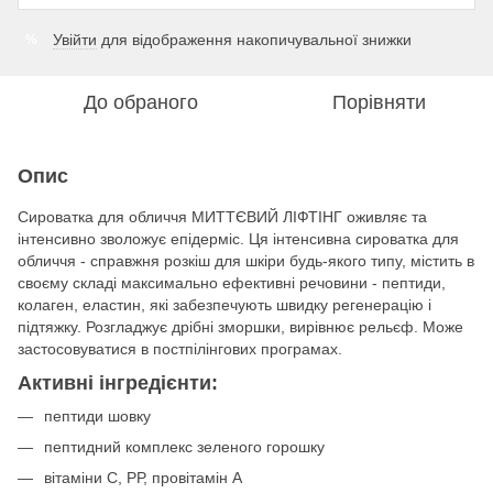
Увійти
для відображення накопичувальної знижки
%
До обраного
Порівняти
Опис
Сироватка для обличчя МИТТЄВИЙ ЛІФТІНГ оживляє та
інтенсивно зволожує епідерміс. Ця інтенсивна сироватка для
обличчя - справжня розкіш для шкіри будь-якого типу, містить в
своєму складі максимально ефективні речовини - пептиди,
колаген, еластин, які забезпечують швидку регенерацію і
підтяжку. Розгладжує дрібні зморшки, вирівнює рельєф. Може
застосовуватися в постпілінгових програмах.
Активні інгредієнти:
пептиди шовку
пептидний комплекс зеленого горошку
вітаміни С, РР, провітамін А