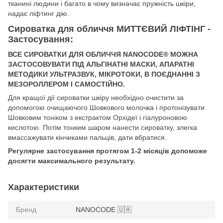
тканині людини і багато в чому визначає пружність шкіри,
надає ліфтинг дію.
Сироватка для обличчя МИТТЄВИЙ ЛІФТІНГ -
Застосування:
ВСЕ СИРОВАТКИ ДЛЯ ОБЛИЧЧЯ NANOCODE® МОЖНА
ЗАСТОСОВУВАТИ ПІД АЛЬГІНАТНІ МАСКИ, АПАРАТНІ
МЕТОДИКИ УЛЬТРАЗВУК, МІКРОТОКИ, В ПОЄДНАННІ З
МЕЗОРОЛЛЕРОМ І САМОСТІЙНО.
Для кращої дії сироватки шкіру необхідно очистити за
допомогою очищаючого Шовкового молочка і протонізувати
Шовковим тоніком з екстрактом Орхідеї і гіалуроновою
кислотою. Потім тонким шаром нанести сироватку, злегка
вмассажувати кінчиками пальців, дати вбратися.
Регулярне застосування протягом 1-2 місяців допоможе
досягти максимального результату.
Характеристики
Бренд
NANOCODE 🇺🇦