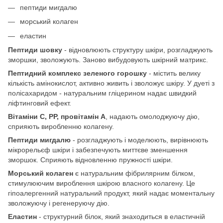
пептиди мигдалю
морський колаген
еластин
Пептиди шовку
- відновлюють структуру шкіри, розгладжують
зморшки, зволожують. Заново вибудовують шкірний матрикс.
Пептидний комплекс зеленого горошку
- містить велику
кількість амінокислот, активно живить і зволожує шкіру. У дуеті з
полісахаридом - натуральним гліцерином надає швидкий
ліфтинговий ефект.
Вітаміни С, РР, провітамін А
, надають омолоджуючу дію,
сприяють виробленню колагену.
Пептиди мигдалю
- розгладжують і моделюють, вирівнюють
мікрорельєф шкіри і забезпечують миттєве зменшення
зморшок. Сприяють відновленню пружності шкіри.
Морський колаген
є натуральним фібрилярним білком,
стимулюючим вироблення шкірою власного колагену. Це
гіпоалергенний натуральний продукт, який надає моментальну
зволожуючу і регенеруючу дію.
Еластин
- структурний білок, який знаходиться в еластичній