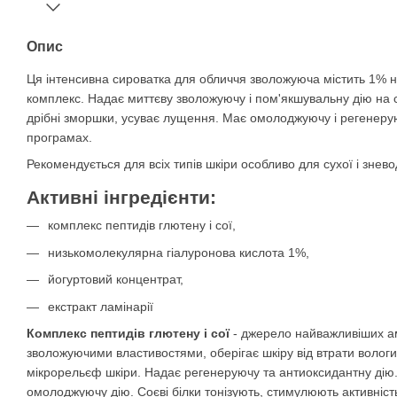
Опис
Ця інтенсивна сироватка для обличчя зволожуюча містить 1% 
комплекс. Надає миттєву зволожуючу і пом'якшувальну дію на с
дрібні зморшки, усуває лущення. Має омолоджуючу і регенерую
програмах.
Рекомендується для всіх типів шкіри особливо для сухої і знево
Активні інгредієнти:
комплекс пептидів глютену і сої,
низькомолекулярна гіалуронова кислота 1%,
йогуртовий концентрат,
екстракт ламінарії
Комплекс пептидів глютену і сої
- джерело найважливіших амі
зволожуючими властивостями, оберігає шкіру від втрати вологи
мікрорельєф шкіри. Надає регенеруючу та антиоксидантну дію. 
омолоджуючу дію. Соєві білки тонізують, стимулюють активніс