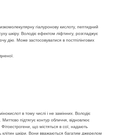
низкомолекулярну гіалуронову кислоту, пептидний
уху шкіру. Володіє ефектом ліфтингу, розгладжує
чу дію. Може застосовуватися в постпілінгових
дненої.
нокислот в тому числі і не замінних. Володіє
. Миттєво підтягує контур обличчя, відновлює
Фітоестрогени, що містяться в сої, надають
ть клітин шкіри. Вони вважаються багатим джерелом