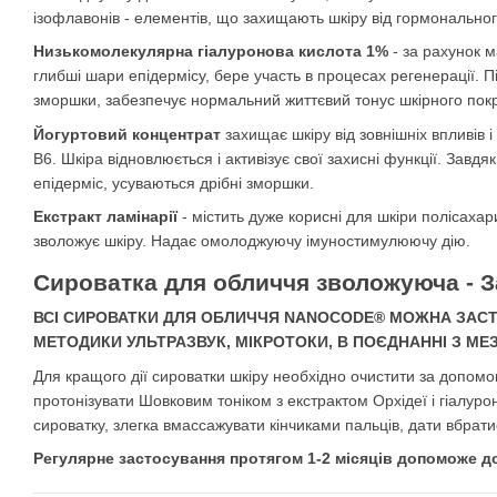
ізофлавонів - елементів, що захищають шкіру від гормонального
Низькомолекулярна гіалуронова кислота 1%
- за рахунок м
глибші шари епідермісу, бере участь в процесах регенерації. П
зморшки, забезпечує нормальний життєвий тонус шкірного покр
Йогуртовий концентрат
захищає шкіру від зовнішніх впливів і 
В6. Шкіра відновлюється і активізує свої захисні функції. Завд
епідерміс, усуваються дрібні зморшки.
Екстракт ламінарії
- містить дуже корисні для шкіри полісахар
зволожує шкіру. Надає омолоджуючу імуностимулюючу дію.
Сироватка для обличчя зволожуюча - З
ВСІ СИРОВАТКИ ДЛЯ ОБЛИЧЧЯ NANOCODE® МОЖНА ЗАСТО
МЕТОДИКИ УЛЬТРАЗВУК, МІКРОТОКИ, В ПОЄДНАННІ З МЕ
Для кращого дії сироватки шкіру необхідно очистити за допо
протонізувати Шовковим тоніком з екстрактом Орхідеї і гіалу
сироватку, злегка вмассажувати кінчиками пальців, дати вбрати
Регулярне застосування протягом 1-2 місяців допоможе д