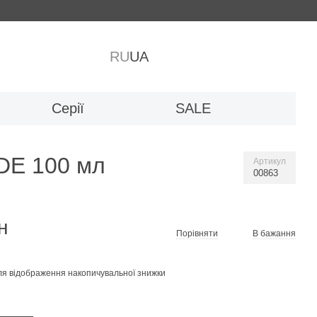
RU
UA
Серії
SALE
E 100 мл
Артикул
00863
н
Порівняти
В бажання
я відображення накопичувальної знижки