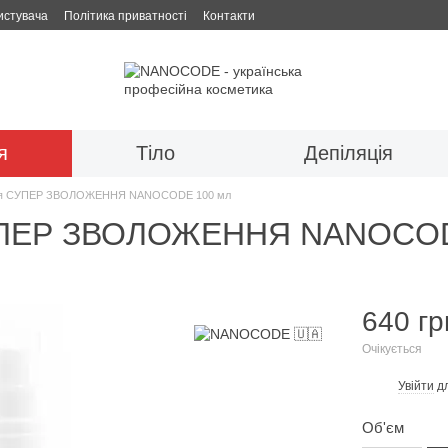
истувача
Політика приватності
Контакти
я
Тіло
Депіляція
ччя СУПЕР ЗВОЛОЖЕННЯ NANOCODE 100 мл
СУПЕР ЗВОЛОЖЕННЯ NANOCOD
640 гр
Очікується
Увійти
дл
%
Об'єм