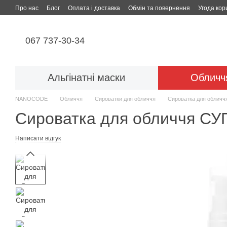
Перейти до основного контенту
Про нас
Блог
Оплата і доставка
Обмін та повернення
Угода кор
067 737-30-34
Альгінатні маски
Обличч
NANOCODE
Обличчя
Сироватки для обличчя
Сироватка для обли
Сироватка для обличчя 
Написати відгук