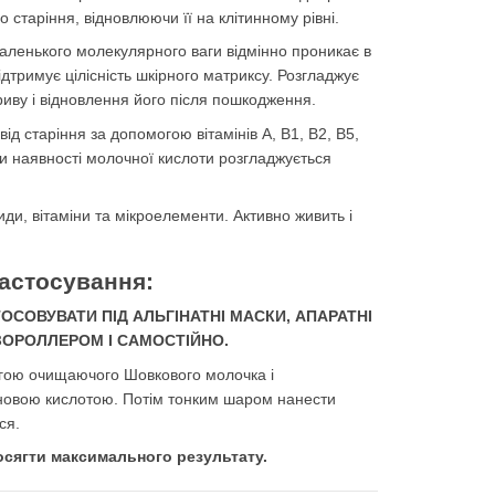
 старіння, відновлюючи її на клітинному рівні.
аленького молекулярного ваги відмінно проникає в
ідтримує цілісність шкірного матриксу. Розгладжує
иву і відновлення його після пошкодження.
від старіння за допомогою вітамінів А, В1, В2, В5,
яки наявності молочної кислоти розгладжується
иди, вітаміни та мікроелементи. Активно живить і
астосування:
СОВУВАТИ ПІД АЛЬГІНАТНІ МАСКИ, АПАРАТНІ
ЗОРОЛЛЕРОМ І САМОСТІЙНО.
могою очищаючого Шовкового молочка і
роновою кислотою. Потім тонким шаром нанести
ся.
осягти максимального результату.