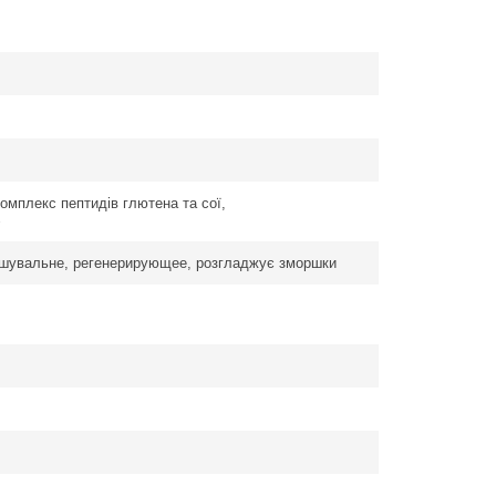
комплекс пептидів глютена та сої,
%
кшувальне, регенерирующее, розгладжує зморшки