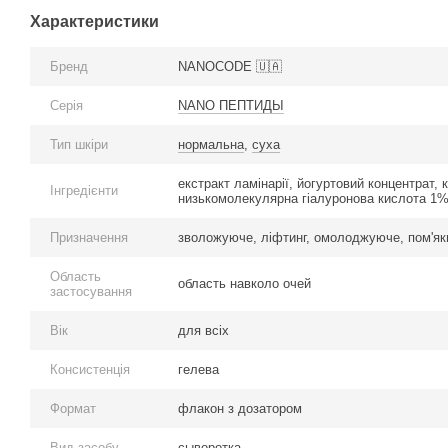
Характеристики
Бренд
NANOCODE 🇺🇦
Серія
NANO ПЕПТИДЫ
Тип шкіри
нормальна
,
суха
екстракт ламінарії, йогуртовий концентрат, 
Інгредієнти
низькомолекулярна гіалуронова кислота 1
Призначення
зволожуюче, ліфтинг, омолоджуюче, пом'я
Область
область навколо очей
застосування
Вік
для всіх
Консистенція
гелева
Формат
флакон з дозатором
Вид засобу
сыворотка