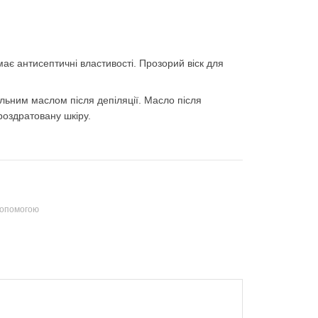
має антисептичні властивості. Прозорий віск для
альним маслом після депіляції. Масло після
 роздратовану шкіру.
допомогою