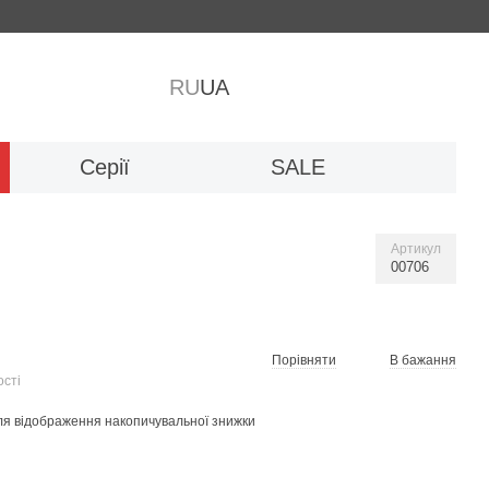
RU
UA
Серії
SALE
Артикул
00706
Порівняти
В бажання
ості
я відображення накопичувальної знижки