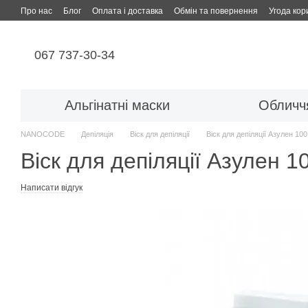
Перейти до основного контенту
Про нас
Блог
Оплата і доставка
Обмін та повернення
Угода кор
067 737-30-34
Альгінатні маски
Обличч
NANOCODE
Депіляція
Віск для депіляції
Віск для депіляції Азулен 100
Віск для депіляції Азулен 1
Написати відгук