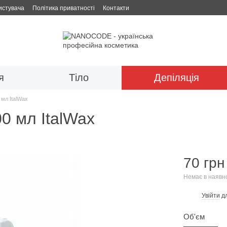
истувача
Політика приватності
Контакти
я
Тіло
Депіляція
 мл ItalWax
00 мл ItalWax
70 грн
Немає в наявн
Увійти
дл
%
Об'єм