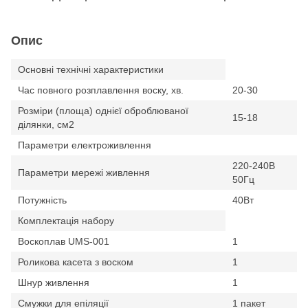
Опис
Основні технічні характеристики
Час повного розплавлення воску, хв.
20-30
Розміри (площа) однієї оброблюваної
15-18
ділянки, см2
Параметри електроживлення
220-240В
Параметри мережі живлення
50Гц
Потужність
40Вт
Комплектація набору
Воскоплав UMS-001
1
Роликова касета з воском
1
Шнур живлення
1
Смужки для епіляції
1 пакет