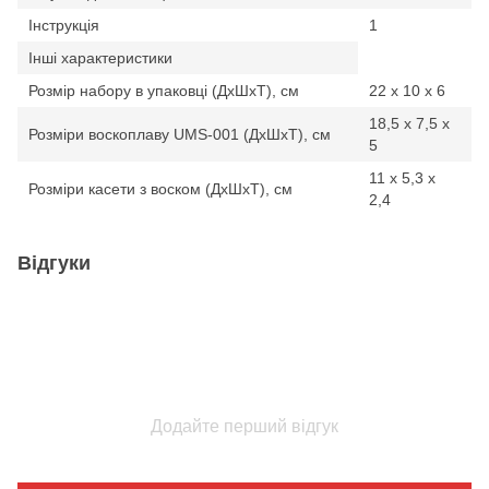
Інструкція
1
Інші характеристики
Розмір набору в упаковці (ДхШхТ), см
22 х 10 х 6
18,5 х 7,5 х
Розміри воскоплаву UMS-001 (ДхШхТ), см
5
11 х 5,3 х
Розміри касети з воском (ДхШхТ), см
2,4
Відгуки
Додайте перший відгук