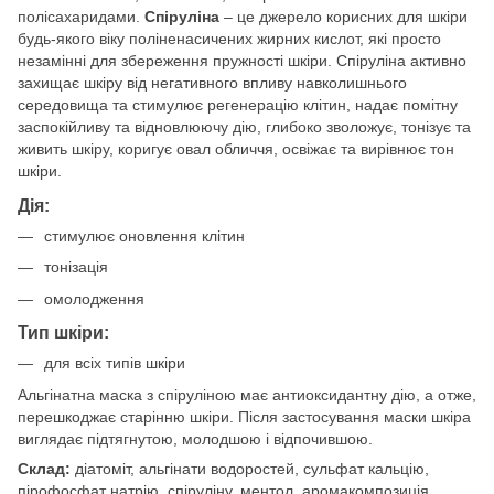
полісахаридами.
Спіруліна
– це джерело корисних для шкіри
будь-якого віку поліненасичених жирних кислот, які просто
незамінні для збереження пружності шкіри. Спіруліна активно
захищає шкіру від негативного впливу навколишнього
середовища та стимулює регенерацію клітин, надає помітну
заспокійливу та відновлюючу дію, глибоко зволожує, тонізує та
живить шкіру, коригує овал обличчя, освіжає та вирівнює тон
шкіри.
Дія:
стимулює оновлення клітин
тонізація
омолодження
Тип шкіри:
для всіх типів шкіри
Альгінатна маска з спіруліною має антиоксидантну дію, а отже,
перешкоджає старінню шкіри. Після застосування маски шкіра
виглядає підтягнутою, молодшою ​​і відпочившою.
Cклад:
діатоміт, альгінати водоростей, сульфат кальцію,
пірофосфат натрію, спіруліну, ментол, аромакомпозиція.