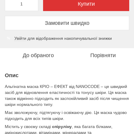
Купити
Замовити швидко
Увійти
для відображення накопичувальної знижки
%
До обраного
Порівняти
Опис
Альгінатна маска КРІО – ЕФЕКТ від NANOCODE – це швидкий
засіб для відновлення еластичності та тонусу шкіри. Ця маска
також відмінно підходить як заспокійливий засіб після чищення
шкіри нормального типу.
Має зволожуючу, підтягуючу і освіжаючу дію. Ця маска чудово
підходить для всіх типів шкіри.
Містить у своєму складі
спіруліну
, яка багата білками,
амінокислотами, вітамінами, мінералами та