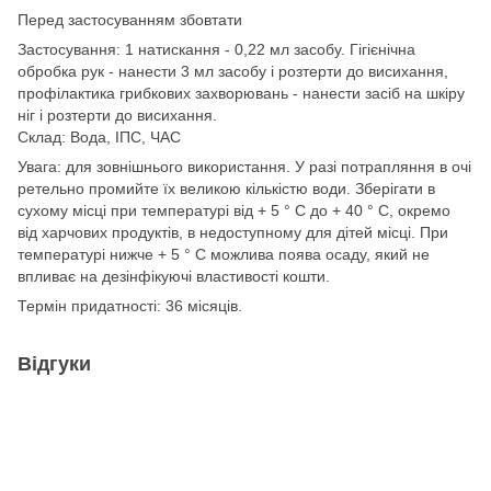
Перед застосуванням збовтати
Застосування: 1 натискання - 0,22 мл засобу. Гігієнічна
обробка рук - нанести 3 мл засобу і розтерти до висихання,
профілактика грибкових захворювань - нанести засіб на шкіру
ніг і розтерти до висихання.
Склад: Вода, ІПС, ЧАС
Увага: для зовнішнього використання. У разі потрапляння в очі
ретельно промийте їх великою кількістю води. Зберігати в
сухому місці при температурі від + 5 ° С до + 40 ° С, окремо
від харчових продуктів, в недоступному для дітей місці. При
температурі нижче + 5 ° С можлива поява осаду, який не
впливає на дезінфікуючі властивості кошти.
Термін придатності: 36 місяців.
Відгуки