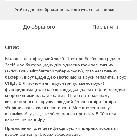
Увійти
для відображення накопичувальної знижки
%
До обраного
Порівняти
Опис
Біолонг - дезінфікуючий засіб. Прозора безбарвна рідина.
Засіб має бактерицидну дію відносно грампозитивних
(включаючи мікобактерії туберкульозу), грамнегативних
бактерій, віруліцидні дією (включаючи віруси гепатитів, вірус
СНІД / ВІЛ, поліомієліт, віруси грипу, аденовіруси),
фунгіцидними (включаючи кандидоз, дерматофіти, дріжджі) і
спороцидними властивостями. При багаторазовому
використанні не порушує ліпідний баланс шкіри - шкіра
зберігає свої захисні властивості. Має пролонговану
антимікробну дію, яке зберігається протягом 5:00 після
нанесення на шкіру.
Призначення: для дезінфекції рук, ніг, шкірних покривів і
профілактики грибкових захворювань.