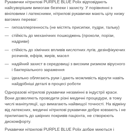
Рукавички нітрилові PURPLE BLUE Polix відповідають
найсуворішим вимогам безпеки і захисту. У порівнянні з
вініловими і латексними, нітрилові рукавички мають цілу низку
вагомих переваг:
гипоаллергенность (не містять присипки, пудри, тальку)
стійкість до механічних пошкоджень (проколи, порізи,
надриви)
стійкість до хімічних впливів кислотних лугів, дезінфікуючих
розчинів, ефірів, жирів, масел
надійний захист в середовищі з високим ризиком вірусного
і бактеріального зараження
ідеально облягають руки і дають можливість відчути навіть
найдрібніші деталі в процесі роботи
Одноразові нітрилові рукавички незамінні в індустрії краси.
Вони дозволяють проводити різні медичні процедури, в тому
числі маніпуляції, що вимагають найвищої точності. На відміну
від латексних, медичні нітрилові рукавички добре ковзають і не
прилипають до шкірних покривів пацієнта, не створюють
дискомфорту.
Рукавички нітрилові PURPLE BLUE Polix добре миються і